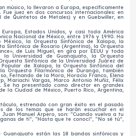
an músico, lo llevaron a Europa, específicamente
 Fue juez en dos concursos internacionales: en
 de Quintetos de Metales) y en Guebwiller, en
n Europa, Estados Unidos, y casi toda América
ónica Nacional de México, entre 1976 y 1990. Ha
e México, la Orquesta Sinfónica de Xalapa, la
a Sinfónica de Rosario (Argentina), la Orquesta
nce», de Luis Miguel, en gira por EEUU y toda
e la Universidad de Guanajuato, la Orquesta
 Orquesta Sinfónica de la Universidad Juárez de
 Popular de Xalapa, la Orquesta Sinfónica del
 la Orquesta Filarmónica de Durango, también
rso, Fernando de la Mora, Horacio Franco, Elena
p, Mariachi Vargas, Marco Antonio Muñiz, Félix
s. Se ha presentado como director en grandes
de la Ciudad de México, Puerto Rico, Argentina,
ctáculo, estrenado con gran éxito en el pasado
nos de los temas que se harán escuchar en el
e Juan Manuel Arpero, son: “Cuando vuelva a tu
ganas de ti”, “Hasta que te conocí”, “No sé tú”,
 Guanajuato están las 18 bandas sinfónicas y