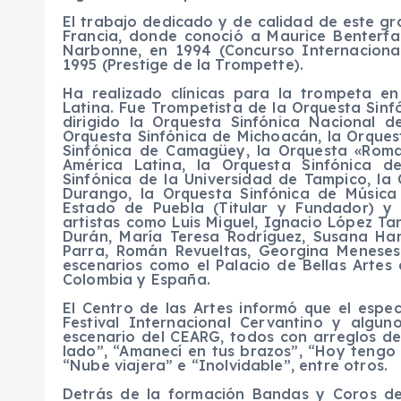
El trabajo dedicado y de calidad de este gr
Francia, donde conoció a Maurice Benterfa.
Narbonne, en 1994 (Concurso Internacional
1995 (Prestige de la Trompette).
Ha realizado clínicas para la trompeta e
Latina. Fue Trompetista de la Orquesta Sinf
dirigido la Orquesta Sinfónica Nacional d
Orquesta Sinfónica de Michoacán, la Orquest
Sinfónica de Camagüey, la Orquesta «Roma
América Latina, la Orquesta Sinfónica d
Sinfónica de la Universidad de Tampico, la
Durango, la Orquesta Sinfónica de Música
Estado de Puebla (Titular y Fundador) y
artistas como Luis Miguel, Ignacio López Ta
Durán, María Teresa Rodríguez, Susana Har
Parra, Román Revueltas, Georgina Menese
escenarios como el Palacio de Bellas Artes 
Colombia y España.
El Centro de las Artes informó que el espe
Festival Internacional Cervantino y algu
escenario del CEARG, todos con arreglos d
lado”, “Amanecí en tus brazos”, “Hoy tengo 
“Nube viajera” e “Inolvidable”, entre otros.
Detrás de la formación Bandas y Coros de