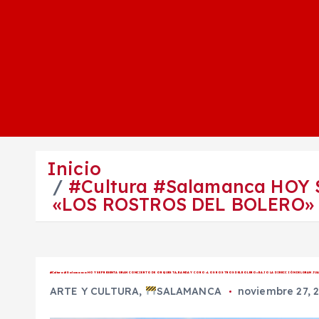
Inicio
#Cultura #Salamanca HOY
«LOS ROSTROS DEL BOLERO»
#Cultura #Salamanca HOY SE PRESENTA GRAN CONCIERTO DE ORQUESTA, BANDA Y CORO «LOS ROSTROS DEL BOLERO» BAJO LA DIRECCIÓN DEL GRAN JUA
ARTE Y CULTURA
,
SALAMANCA
noviembre 27, 