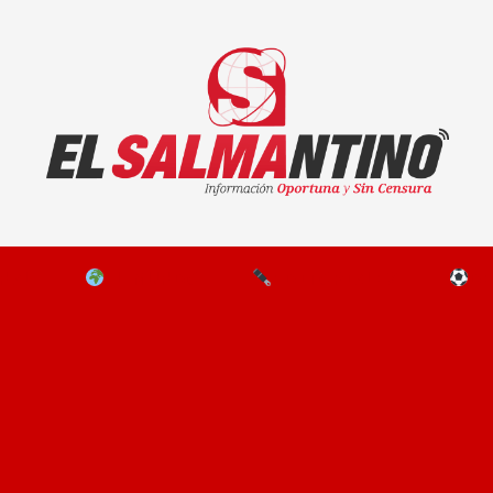
El Salmantino - medios/noticias/editorial
NAL
EL MUNDO
EDITORIALES
D