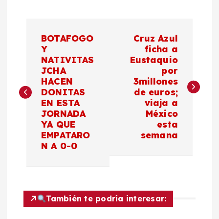
N
BOTAFOGO
Cruz Azul
a
Y
ficha a
NATIVITAS
Eustaquio
JCHA
por
v
HACEN
3millones
DONITAS
de euros;
e
EN ESTA
viaja a
JORNADA
México
g
YA QUE
esta
EMPATARO
semana
a
N A 0-0
c
i
También te podría interesar: