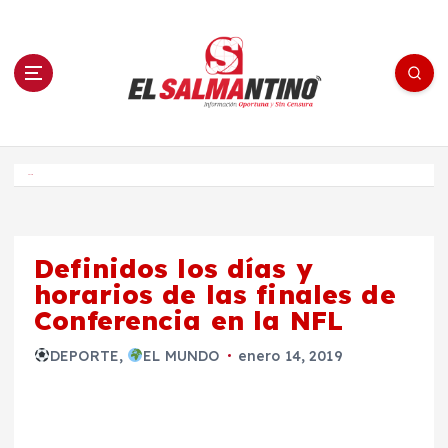
S
a
l
t
a
r
a
l
c
o
El Salmantino - medios/noticias/editorial
n
t
e
Inicio
n
i
d
o
Definidos los días y
horarios de las finales de
Conferencia en la NFL
DEPORTE
,
EL MUNDO
enero 14, 2019