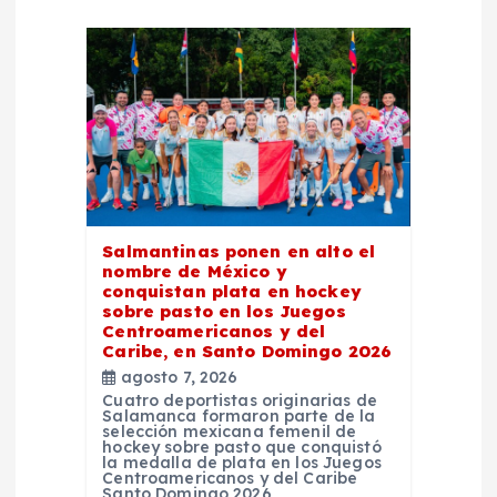
ó
n
d
e
e
Salmantinas ponen en alto el
n
nombre de México y
conquistan plata en hockey
sobre pasto en los Juegos
t
Centroamericanos y del
Caribe, en Santo Domingo 2026
r
agosto 7, 2026
Cuatro deportistas originarias de
Salamanca formaron parte de la
a
selección mexicana femenil de
hockey sobre pasto que conquistó
la medalla de plata en los Juegos
d
Centroamericanos y del Caribe
Santo Domingo 2026,