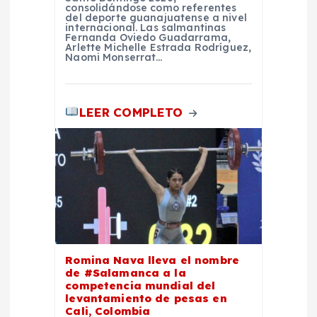
consolidándose como referentes
del deporte guanajuatense a nivel
a
internacional. Las salmantinas
Fernanda Oviedo Guadarrama,
Arlette Michelle Estrada Rodríguez,
s
Naomi Monserrat…
LEER COMPLETO
Romina Nava lleva el nombre
de #Salamanca a la
competencia mundial del
levantamiento de pesas en
Cali, Colombia