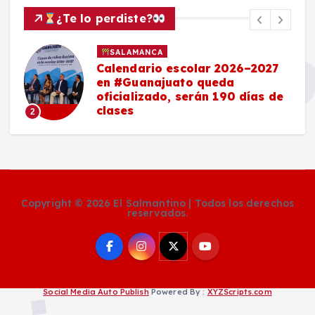
¿Te lo perdiste?
SALAMANCA
Calendario escolar 2026–2027
en #Guanajuato queda
oficializado, serán 190 días de
clases
2
Copyright © 2026 El Salmantino | Todos los derechos
reservados.
Social Media Auto Publish
Powered By :
XYZScripts.com