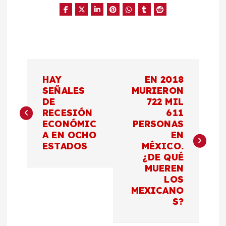
N
HAY
EN 2018
a
SEÑALES
MURIERON
DE
722 MIL
RECESIÓN
611
v
ECONÓMIC
PERSONAS
A EN OCHO
EN
e
ESTADOS
MÉXICO.
¿DE QUÉ
g
MUEREN
LOS
a
MEXICANO
S?
c