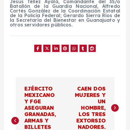
Jesús Téllez Ayala, Comandante del 35/o
Batallón de la Guardia Nacional, Alfredo
Cortés González de la Coordinación Estatal
de la Policía Federal; Gerardo Sierra Ríos de
la Secretaría del Bienestar en Guanajuato y
otros servidores públicos.
N
EJÉRCITO
CAEN DOS
a
MEXICANO
MUJERES Y
Y FGE
UN
ASEGURAN
HOMBRE,
v
GRANADAS,
LOS TRES
ARMAS Y
EXTORSIO
e
BILLETES
NADORES.