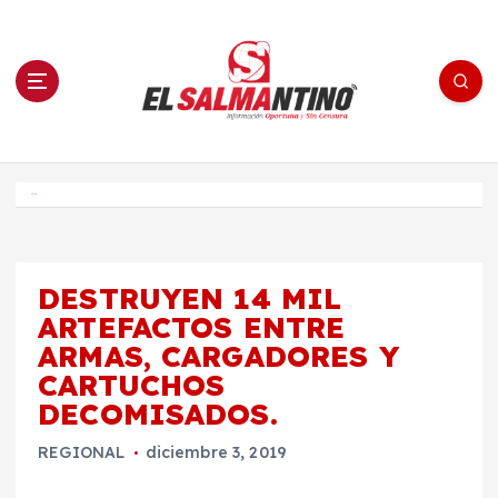
S
a
l
t
a
r
a
l
c
o
El Salmantino - medios/noticias/editorial
n
t
e
Inicio
n
i
d
o
DESTRUYEN 14 MIL
ARTEFACTOS ENTRE
ARMAS, CARGADORES Y
CARTUCHOS
DECOMISADOS.
REGIONAL
diciembre 3, 2019