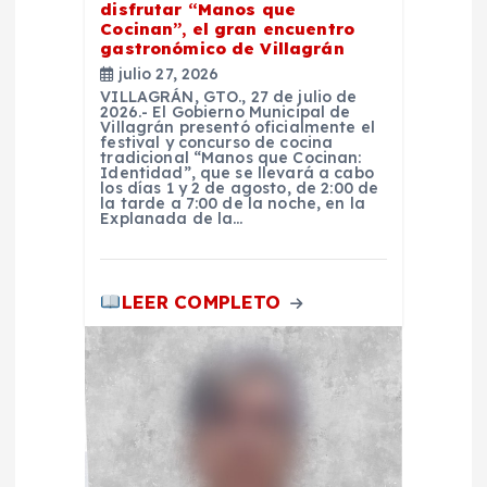
disfrutar “Manos que
n
Cocinan”, el gran encuentro
gastronómico de Villagrán
t
julio 27, 2026
VILLAGRÁN, GTO., 27 de julio de
2026.- El Gobierno Municipal de
r
Villagrán presentó oficialmente el
festival y concurso de cocina
tradicional “Manos que Cocinan:
Identidad”, que se llevará a cabo
a
los días 1 y 2 de agosto, de 2:00 de
la tarde a 7:00 de la noche, en la
Explanada de la…
d
a
LEER COMPLETO
s