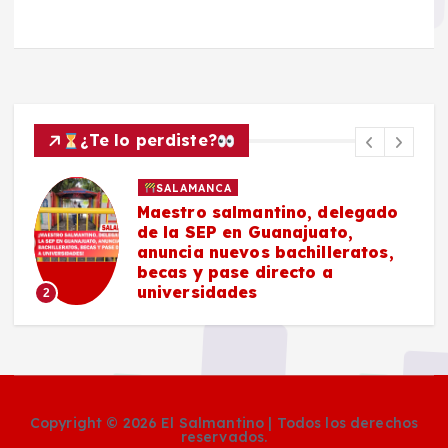
¿Te lo perdiste?
POLICIACA
SALAMANCA
ado
Masculino es localizado sin
vida en Praderas del Sol
os,
#Salamanca
3
Copyright © 2026 El Salmantino | Todos los derechos
reservados.