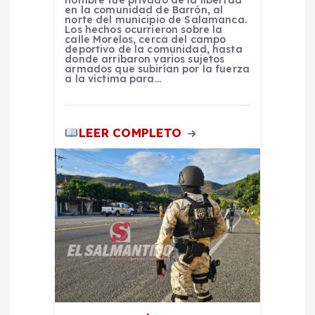
t
en la comunidad de Barrón, al
norte del municipio de Salamanca.
Los hechos ocurrieron sobre la
calle Morelos, cerca del campo
r
deportivo de la comunidad, hasta
donde arribaron varios sujetos
armados que subirían por la fuerza
a
a la víctima para…
d
LEER COMPLETO
a
s