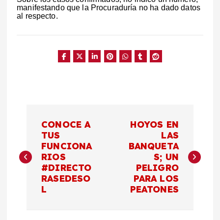
manifestando que la Procuraduría no ha dado datos
al respecto.
N
CONOCE A
HOYOS EN
a
TUS
LAS
FUNCIONA
BANQUETA
RIOS
S; UN
v
#DIRECTO
PELIGRO
RASEDESO
PARA LOS
e
L
PEATONES
g