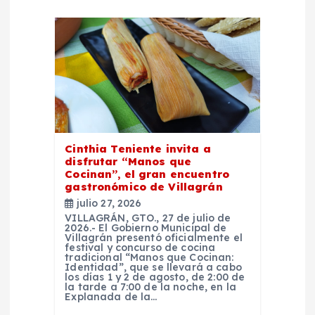
ó
n
d
e
e
Cinthia Teniente invita a
disfrutar “Manos que
n
Cocinan”, el gran encuentro
gastronómico de Villagrán
t
julio 27, 2026
VILLAGRÁN, GTO., 27 de julio de
2026.- El Gobierno Municipal de
r
Villagrán presentó oficialmente el
festival y concurso de cocina
tradicional “Manos que Cocinan:
Identidad”, que se llevará a cabo
a
los días 1 y 2 de agosto, de 2:00 de
la tarde a 7:00 de la noche, en la
Explanada de la…
d