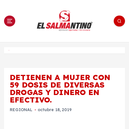
S
a
l
t
a
r
a
l
c
o
El Salmantino - medios/noticias/editorial
n
t
e
Inicio
n
i
d
o
DETIENEN A MUJER CON
59 DOSIS DE DIVERSAS
DROGAS Y DINERO EN
EFECTIVO.
REGIONAL
octubre 18, 2019