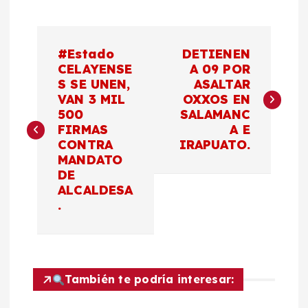
N
#Estado
DETIENEN
a
CELAYENSE
A 09 POR
S SE UNEN,
ASALTAR
VAN 3 MIL
OXXOS EN
v
500
SALAMANC
FIRMAS
A E
e
CONTRA
IRAPUATO.
MANDATO
g
DE
ALCALDESA
a
.
c
i
También te podría interesar: