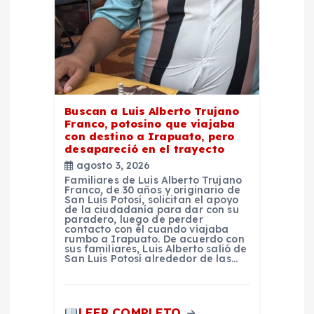
e
n
t
Buscan a Luis Alberto Trujano
Franco, potosino que viajaba
r
con destino a Irapuato, pero
desapareció en el trayecto
a
agosto 3, 2026
Familiares de Luis Alberto Trujano
Franco, de 30 años y originario de
d
San Luis Potosí, solicitan el apoyo
de la ciudadanía para dar con su
paradero, luego de perder
a
contacto con él cuando viajaba
rumbo a Irapuato. De acuerdo con
sus familiares, Luis Alberto salió de
San Luis Potosí alrededor de las…
s
LEER COMPLETO