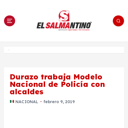
S
a
l
t
a
r
a
l
c
o
El Salmantino - medios/noticias/editorial
n
t
e
Inicio
n
i
d
o
Durazo trabaja Modelo
Nacional de Policía con
alcaldes
NACIONAL
febrero 9, 2019