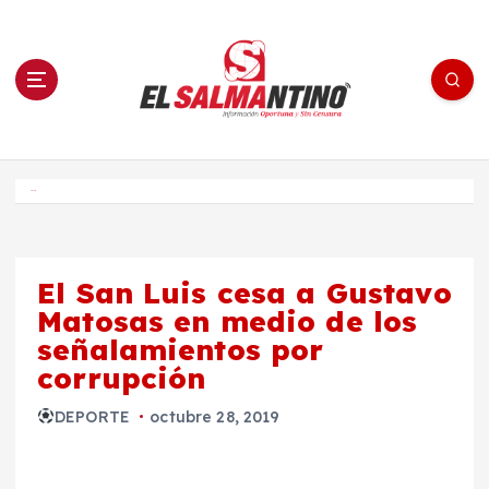
S
a
l
t
a
r
a
l
c
o
El Salmantino - medios/noticias/editorial
n
t
e
Inicio
n
i
d
o
El San Luis cesa a Gustavo
Matosas en medio de los
señalamientos por
corrupción
DEPORTE
octubre 28, 2019