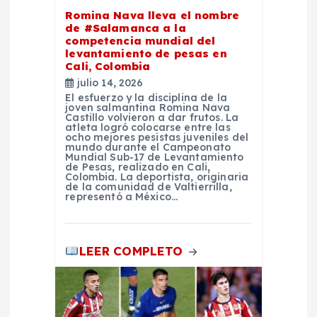
e
Romina Nava lleva el nombre
de #Salamanca a la
competencia mundial del
e
levantamiento de pesas en
Cali, Colombia
n
julio 14, 2026
El esfuerzo y la disciplina de la
joven salmantina Romina Nava
t
Castillo volvieron a dar frutos. La
atleta logró colocarse entre las
ocho mejores pesistas juveniles del
r
mundo durante el Campeonato
Mundial Sub-17 de Levantamiento
de Pesas, realizado en Cali,
Colombia. La deportista, originaria
a
de la comunidad de Valtierrilla,
representó a México…
d
LEER COMPLETO
a
s