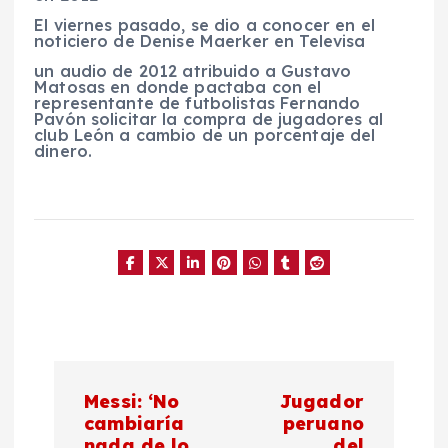
El viernes pasado, se dio a conocer en el
noticiero de Denise Maerker en Televisa
un audio de 2012 atribuido a Gustavo
Matosas en donde pactaba con el
representante de futbolistas Fernando
Pavón solicitar la compra de jugadores al
club León a cambio de un porcentaje del
dinero.
N
Messi: ‘No
Jugador
a
cambiaría
peruano
nada de lo
del