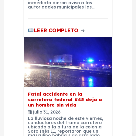
inmediato dieron aviso a las
a
autoridades municipales las…
s
LEER COMPLETO
Fatal accidente en la
carretera federal #45 deja a
un hombre sin vida
julio 31, 2026
La lluviosa noche de este viernes,
conductores del tramo carretero
ubicado a la altura de la colonia
Soto Inés II, reportaron que un
masculino habría sido arrollado.