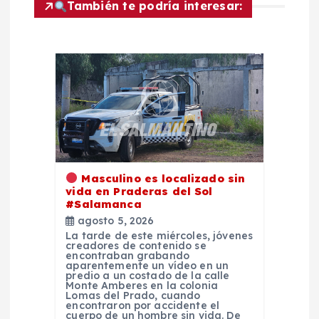
También te podría interesar:
n
d
e
e
n
Masculino es localizado sin
t
vida en Praderas del Sol
#Salamanca
agosto 5, 2026
r
La tarde de este miércoles, jóvenes
creadores de contenido se
encontraban grabando
a
aparentemente un vídeo en un
predio a un costado de la calle
Monte Amberes en la colonia
d
Lomas del Prado, cuando
encontraron por accidente el
cuerpo de un hombre sin vida. De