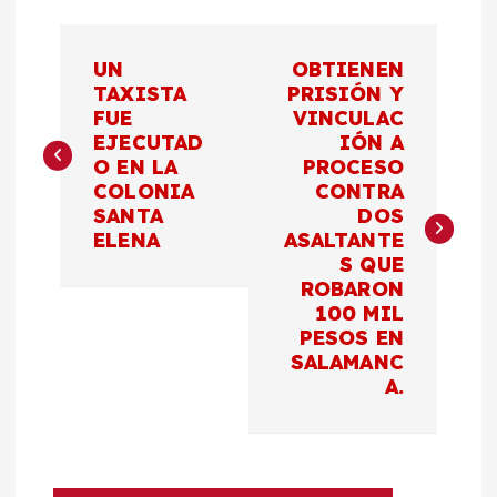
N
UN
OBTIENEN
a
TAXISTA
PRISIÓN Y
FUE
VINCULAC
EJECUTAD
IÓN A
v
O EN LA
PROCESO
COLONIA
CONTRA
e
SANTA
DOS
ELENA
ASALTANTE
g
S QUE
ROBARON
a
100 MIL
PESOS EN
c
SALAMANC
A.
i
ó