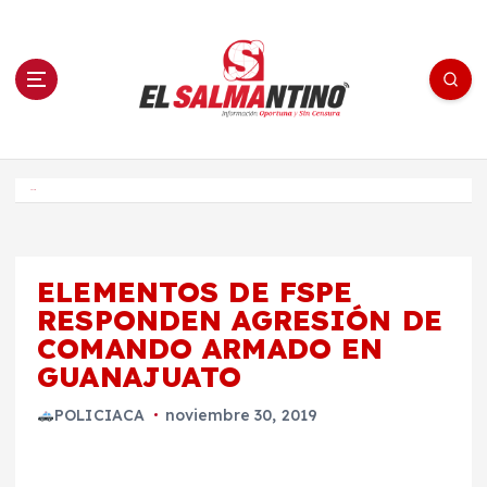
S
a
l
t
a
r
a
l
c
o
El Salmantino - medios/noticias/editorial
n
t
e
Inicio
n
i
d
o
ELEMENTOS DE FSPE
RESPONDEN AGRESIÓN DE
COMANDO ARMADO EN
GUANAJUATO
POLICIACA
noviembre 30, 2019