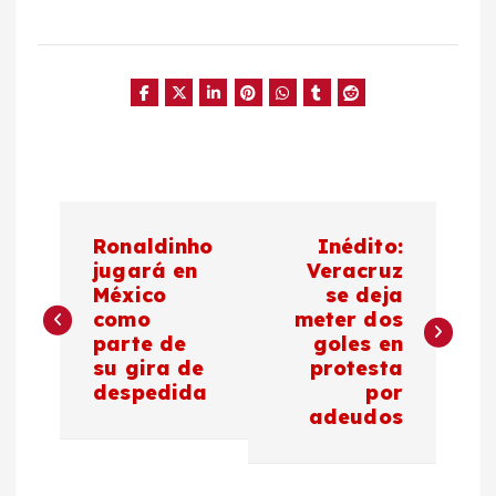
N
Ronaldinho
Inédito:
a
jugará en
Veracruz
México
se deja
como
meter dos
v
parte de
goles en
su gira de
protesta
e
despedida
por
adeudos
g