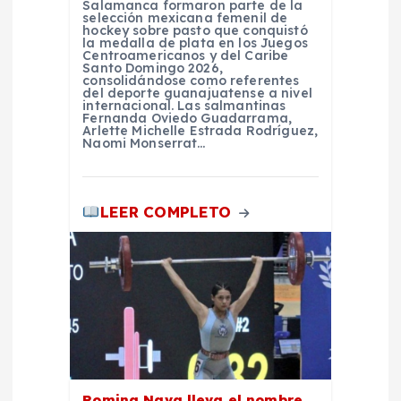
Salamanca formaron parte de la
selección mexicana femenil de
r
hockey sobre pasto que conquistó
la medalla de plata en los Juegos
Centroamericanos y del Caribe
Santo Domingo 2026,
a
consolidándose como referentes
del deporte guanajuatense a nivel
internacional. Las salmantinas
d
Fernanda Oviedo Guadarrama,
Arlette Michelle Estrada Rodríguez,
Naomi Monserrat…
a
s
LEER COMPLETO
Romina Nava lleva el nombre