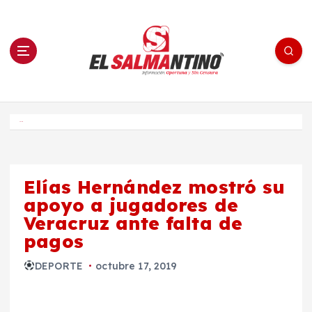
S
a
l
t
a
r
a
l
c
o
El Salmantino - medios/noticias/editorial
n
t
e
Inicio
n
i
d
o
Elías Hernández mostró su
apoyo a jugadores de
Veracruz ante falta de
pagos
DEPORTE
octubre 17, 2019