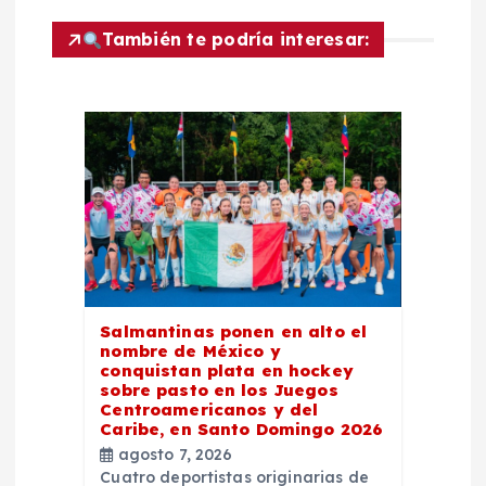
a
c
También te podría interesar:
i
ó
n
d
e
Salmantinas ponen en alto el
nombre de México y
e
conquistan plata en hockey
sobre pasto en los Juegos
Centroamericanos y del
n
Caribe, en Santo Domingo 2026
agosto 7, 2026
t
Cuatro deportistas originarias de