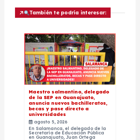
n
También te podría interesar:
d
e
e
n
t
Maestro salmantino, delegado
de la SEP en Guanajuato,
r
anuncia nuevos bachilleratos,
becas y pase directo a
universidades
a
agosto 5, 2026
En Salamanca, el delegado de la
d
Secretaría de Educación Pública
en Guanajuato, Juan Ortega