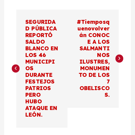
N
SEGURIDA
#Tiemposq
a
D PÚBLICA
uenovolver
REPORTÓ
án CONOC
SALDO
E A LOS
v
BLANCO EN
SALMANTI
LOS 46
NOS
e
MUNICIPI
ILUSTRES,
OS
MONUMEN
g
DURANTE
TO DE LOS
FESTEJOS
7
a
PATRIOS
OBELISCO
PERO
S.
c
HUBO
ATAQUE EN
LEÓN.
i
ó