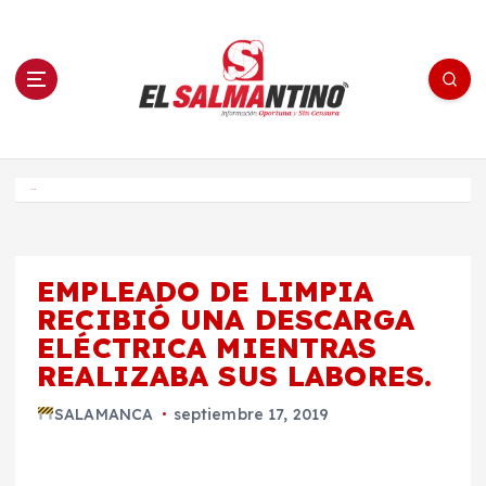
S
a
l
t
a
r
a
l
c
o
El Salmantino - medios/noticias/editorial
n
t
e
Inicio
n
i
d
o
EMPLEADO DE LIMPIA
RECIBIÓ UNA DESCARGA
ELÉCTRICA MIENTRAS
REALIZABA SUS LABORES.
SALAMANCA
septiembre 17, 2019