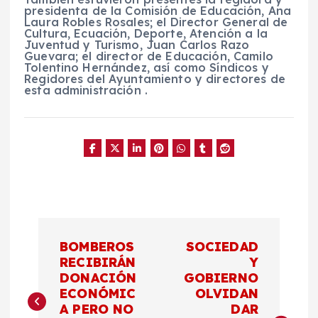
presidenta de la Comisión de Educación, Ana
Laura Robles Rosales; el Director General de
Cultura, Ecuación, Deporte, Atención a la
Juventud y Turismo, Juan Carlos Razo
Guevara; el director de Educación, Camilo
Tolentino Hernández, así como Síndicos y
Regidores del Ayuntamiento y directores de
esta administración .
N
BOMBEROS
SOCIEDAD
a
RECIBIRÁN
Y
DONACIÓN
GOBIERNO
ECONÓMIC
OLVIDAN
v
A PERO NO
DAR