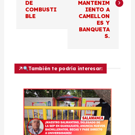
DE
MANTENIM
e
COMBUSTI
IENTO A
BLE
CAMELLON
g
ES Y
BANQUETA
a
S.
c
i
También te podría interesar:
ó
n
d
e