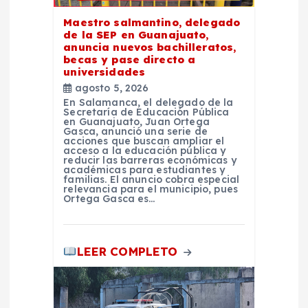
e
Maestro salmantino, delegado
de la SEP en Guanajuato,
n
anuncia nuevos bachilleratos,
becas y pase directo a
t
universidades
agosto 5, 2026
En Salamanca, el delegado de la
r
Secretaría de Educación Pública
en Guanajuato, Juan Ortega
Gasca, anunció una serie de
a
acciones que buscan ampliar el
acceso a la educación pública y
reducir las barreras económicas y
académicas para estudiantes y
d
familias. El anuncio cobra especial
relevancia para el municipio, pues
Ortega Gasca es…
a
s
LEER COMPLETO