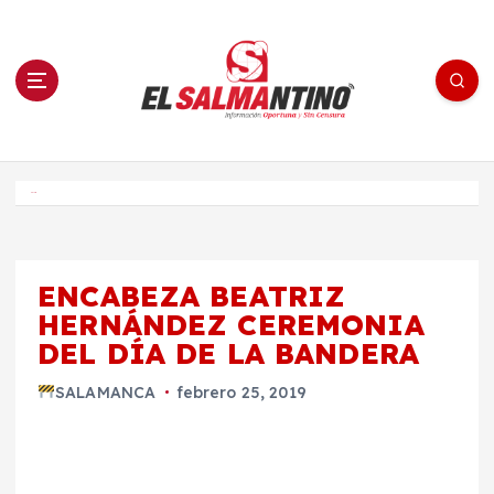
S
a
l
t
a
r
a
l
c
o
El Salmantino - medios/noticias/editorial
n
t
e
Inicio
n
i
d
o
ENCABEZA BEATRIZ
HERNÁNDEZ CEREMONIA
DEL DÍA DE LA BANDERA
SALAMANCA
febrero 25, 2019