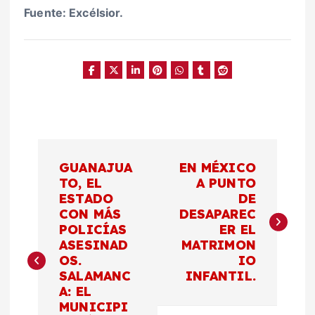
Fuente: Excélsior.
N
GUANAJUA
EN MÉXICO
a
TO, EL
A PUNTO
ESTADO
DE
CON MÁS
DESAPAREC
v
POLICÍAS
ER EL
ASESINAD
MATRIMON
e
OS.
IO
SALAMANC
INFANTIL.
g
A: EL
MUNICIPI