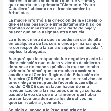
padres el
abuso sexual
del que fue víctima y
que ocurrió en la
primaria “Clemente Rivera
Caballero”
, ubicada en el fraccionamiento
Arboledas.
La madre informó a la dirección de la escuela lo
que estaba pasando e inmediatamente hizo los
trámites administrativos para darla de baja y
buscar que se le asignara otra escuela.
La intención era de que se pudieran dar de alta
en cualquiera de las seis o cinco primarias que
le corresponde a la zona o supervisión escolar”,
explico la abogada.
Aseguró que la respuesta fue negativa y ante la
discriminación que estaba viviendo decidieron
denunciar de manera pública lo que se estaba
viviendo.Destacó que en muchas ocasiones
acudieron al
Centro Regional de Educación de
Altamira (CREDE)
para ver que les resolvían sin
tener ninguna respuesta favorable.Les dije a
los del CREDE que estaban haciendo una
revictimización a la niña pues como ya se había
pasado la voz de que era la menor que había
presentado una denuncia los directivos no
querían recibirla”, comentó.
Se pidió el apoyo a la Procuraduría de la