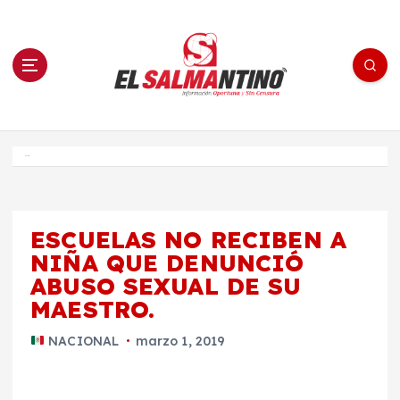
S
a
l
t
a
r
a
l
c
o
El Salmantino - medios/noticias/editorial
n
t
e
Inicio
n
i
d
o
ESCUELAS NO RECIBEN A
NIÑA QUE DENUNCIÓ
ABUSO SEXUAL DE SU
MAESTRO.
NACIONAL
marzo 1, 2019