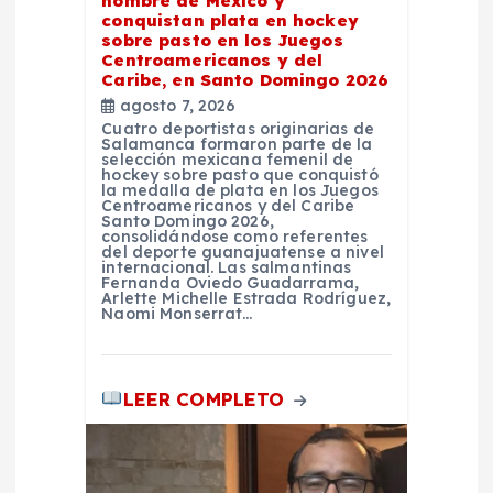
t
nombre de México y
conquistan plata en hockey
sobre pasto en los Juegos
r
Centroamericanos y del
Caribe, en Santo Domingo 2026
a
agosto 7, 2026
Cuatro deportistas originarias de
Salamanca formaron parte de la
d
selección mexicana femenil de
hockey sobre pasto que conquistó
la medalla de plata en los Juegos
Centroamericanos y del Caribe
a
Santo Domingo 2026,
consolidándose como referentes
del deporte guanajuatense a nivel
s
internacional. Las salmantinas
Fernanda Oviedo Guadarrama,
Arlette Michelle Estrada Rodríguez,
Naomi Monserrat…
LEER COMPLETO