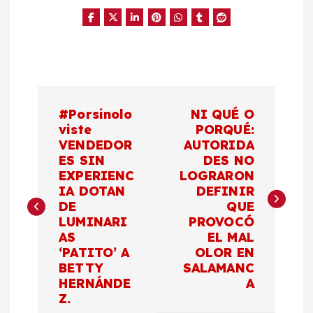
N
#Porsinolo
NI QUÉ O
a
viste
PORQUÉ:
VENDEDOR
AUTORIDA
ES SIN
DES NO
v
EXPERIENC
LOGRARON
IA DOTAN
DEFINIR
e
DE
QUE
LUMINARI
PROVOCÓ
g
AS
EL MAL
‘PATITO’ A
OLOR EN
a
BETTY
SALAMANC
HERNÁNDE
A
c
Z.