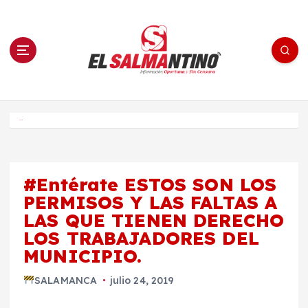
S
a
l
t
a
r
a
l
c
o
El Salmantino - medios/noticias/editorial
n
t
e
Inicio
n
i
d
o
#Entérate ESTOS SON LOS
PERMISOS Y LAS FALTAS A
LAS QUE TIENEN DERECHO
LOS TRABAJADORES DEL
MUNICIPIO.
SALAMANCA
julio 24, 2019