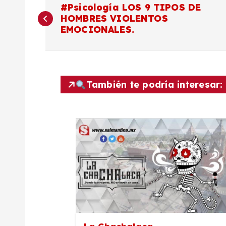
N
#Psicología LOS 9 TIPOS DE
HOMBRES VIOLENTOS
a
EMOCIONALES.
v
e
También te podría interesar:
g
a
c
i