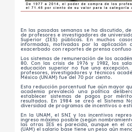
En las pasadas semanas se ha discutido, de
de profesores e investigadores de universid
Superior (IES) públicas. En muchos caso
informadas, motivadas por la aplicación 
exacerbado con reportes de prensa confusos
Los sistemas de remuneración de los académ
80. Con las crisis de 1976 y 1982, los sal
educación superior no fue una excepción. 
profesores, investigadores y técnicos aca
México (UNAM) fue del 70 por ciento.
Esta reducción porcentual fue aún mayor que
academia prevaleció una política deliber
establecer sistemas de pagos por mérito
resultados. En 1984 se creó el Sistema N
diversidad de programas de incentivos o estí
En la UNAM, el SNI y los incentivos repre
ingreso máximo posible (según nombramiento,
las otras IES es parecida, aunque en el 
(UAM) el salario base tiene un peso aún menor