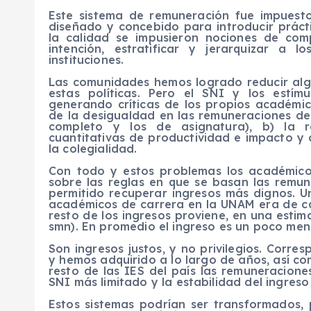
Este sistema de remuneración fue impuesto
diseñado y concebido para introducir prác
la calidad se impusieron nociones de com
intención, estratificar y jerarquizar a 
instituciones.
Las comunidades hemos logrado reducir alg
estas políticas. Pero el SNI y los estí
generando críticas de los propios académic
de la desigualdad en las remuneraciones de
completo y los de asignatura), b) la 
cuantitativas de productividad e impacto y c
la colegialidad.
Con todo y estos problemas los académicos
sobre las reglas en que se basan las remu
permitido recuperar ingresos más dignos. U
académicos de carrera en la UNAM era de cas
resto de los ingresos proviene, en una estima
smn). En promedio el ingreso es un poco men
Son ingresos justos, y no privilegios. Corr
y hemos adquirido a lo largo de años, así co
resto de las IES del país las remuneracione
SNI más limitado y la estabilidad del ingreso
Estos sistemas podrían ser transformados,