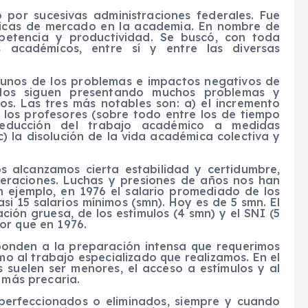
 por sucesivas administraciones federales. Fue
ticas de mercado en la academia. En nombre de
petencia y productividad. Se buscó, con toda
los académicos, entre sí y entre las diversas
unos de los problemas e impactos negativos de
mulos siguen presentando muchos problemas y
os. Las tres más notables son: a) el incremento
 los profesores (sobre todo entre los de tiempo
reducción del trabajo académico a medidas
) la disolución de la vida académica colectiva y
 alcanzamos cierta estabilidad y certidumbre,
neraciones. Luchas y presiones de años nos han
n ejemplo, en 1976 el salario promediado de los
i 15 salarios mínimos (smn). Hoy es de 5 smn. El
ción gruesa, de los estímulos (4 smn) y el SNI (5
or que en 1976.
esponden a la preparación intensa que requerimos
mo al trabajo especializado que realizamos. En el
s suelen ser menores, el acceso a estímulos y al
 más precaria.
 perfeccionados o eliminados, siempre y cuando