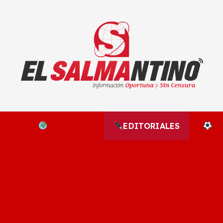
El Salmantino - medios/noticias/editorial
NAL
EL MUNDO
EDITORIALES
D