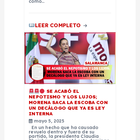
a
como…
d
LEER COMPLETO
a
s
SE ACABÓ EL
NEPOTISMO Y LOS LUJOS;
MORENA SACA LA ESCOBA CON
UN DECÁLOGO QUE YA ES LEY
INTERNA
mayo 5, 2025
En un hecho que ha causado
revuelo dentro y fuera de su
partido, la presidenta Claudia