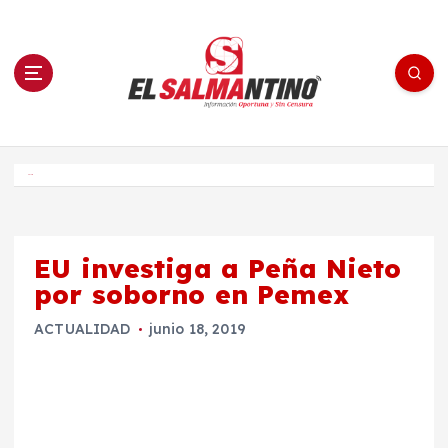
S
a
l
t
a
r
a
l
c
o
El Salmantino - medios/noticias/editorial
n
t
e
Inicio
n
i
d
o
EU investiga a Peña Nieto
por soborno en Pemex
ACTUALIDAD
junio 18, 2019