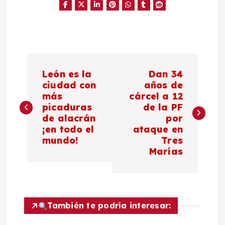
N
León es la
Dan 34
a
ciudad con
años de
más
cárcel a 12
picaduras
de la PF
v
de alacrán
por
¡en todo el
ataque en
e
mundo!
Tres
Marías
g
a
c
También te podría interesar: