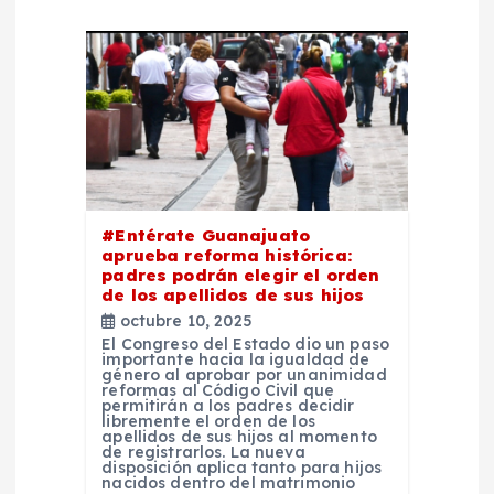
i
ó
n
d
e
#Entérate Guanajuato
aprueba reforma histórica:
padres podrán elegir el orden
e
de los apellidos de sus hijos
octubre 10, 2025
n
El Congreso del Estado dio un paso
importante hacia la igualdad de
género al aprobar por unanimidad
t
reformas al Código Civil que
permitirán a los padres decidir
libremente el orden de los
apellidos de sus hijos al momento
r
de registrarlos. La nueva
disposición aplica tanto para hijos
nacidos dentro del matrimonio