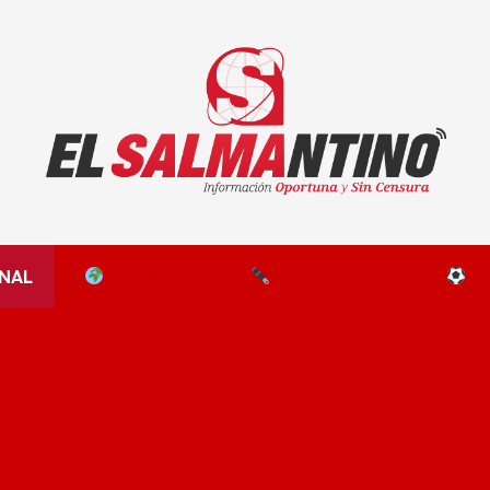
El Salmantino - medios/noticias/editorial
NAL
EL MUNDO
EDITORIALES
D