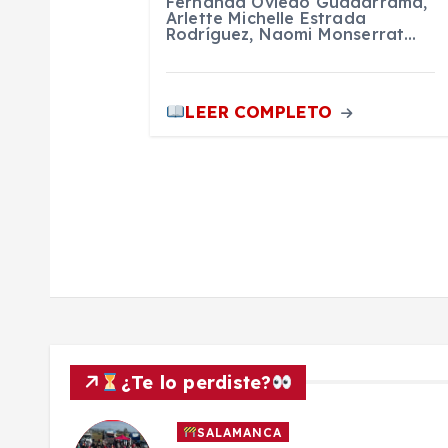
Fernanda Oviedo Guadarrama,
r
Arlette Michelle Estrada
Rodríguez, Naomi Monserrat…
a
LEER COMPLETO
d
a
s
¿Te lo perdiste?
SALAMANCA