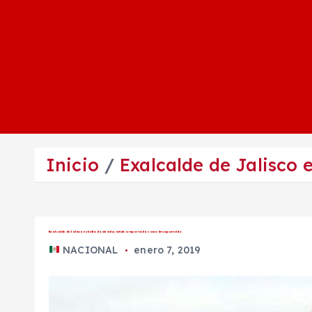
Inicio
Exalcalde de Jalisco 
Exalcalde de Jalisco es hallado sin vida; estaba reportado como desaparecido
NACIONAL
enero 7, 2019