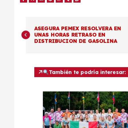
N
ASEGURA PEMEX RESOLVERA EN
UNAS HORAS RETRASO EN
a
DISTRIBUCION DE GASOLINA
v
e
También te podría interesar:
g
a
c