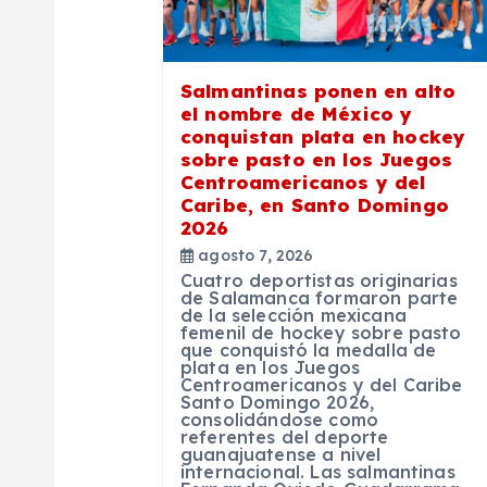
i
ó
Salmantinas ponen en alto
el nombre de México y
n
conquistan plata en hockey
sobre pasto en los Juegos
Centroamericanos y del
d
Caribe, en Santo Domingo
2026
e
agosto 7, 2026
Cuatro deportistas originarias
de Salamanca formaron parte
de la selección mexicana
e
femenil de hockey sobre pasto
que conquistó la medalla de
plata en los Juegos
n
Centroamericanos y del Caribe
Santo Domingo 2026,
consolidándose como
referentes del deporte
t
guanajuatense a nivel
internacional. Las salmantinas