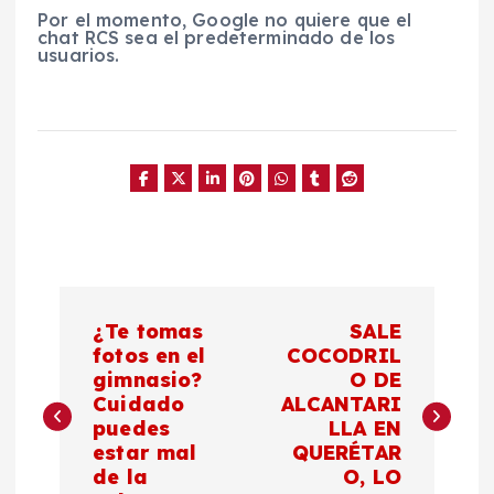
Por el momento, Google no quiere que el
chat RCS sea el predeterminado de los
usuarios.
N
¿Te tomas
SALE
a
fotos en el
COCODRIL
gimnasio?
O DE
Cuidado
ALCANTARI
v
puedes
LLA EN
estar mal
QUERÉTAR
e
de la
O, LO