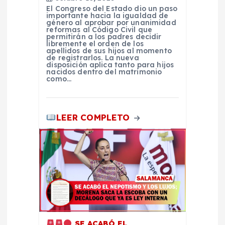
n
El Congreso del Estado dio un paso
importante hacia la igualdad de
género al aprobar por unanimidad
t
reformas al Código Civil que
permitirán a los padres decidir
libremente el orden de los
apellidos de sus hijos al momento
r
de registrarlos. La nueva
disposición aplica tanto para hijos
nacidos dentro del matrimonio
a
como…
d
LEER COMPLETO
a
s
SE ACABÓ EL