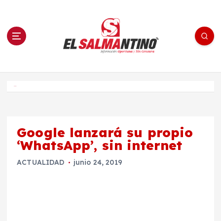
S
a
l
t
a
r
a
l
c
o
El Salmantino - medios/noticias/editorial
n
t
e
Inicio
n
i
d
o
Google lanzará su propio
‘WhatsApp’, sin internet
ACTUALIDAD
junio 24, 2019