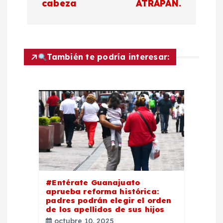
cabeza
ATRAPAN.
g
a
c
También te podría interesar:
i
ó
n
d
e
#Entérate Guanajuato
aprueba reforma histórica:
padres podrán elegir el orden
e
de los apellidos de sus hijos
octubre 10, 2025