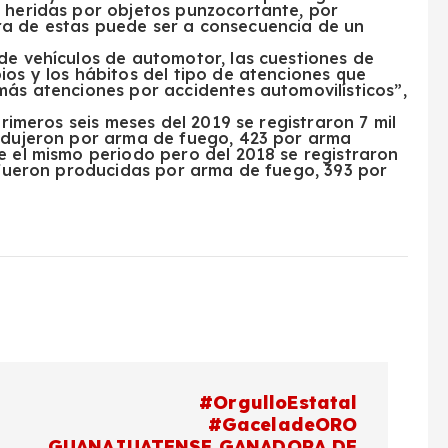
r heridas por objetos punzocortante, por
ra de estas puede ser a consecuencia de un
de vehículos de automotor, las cuestiones de
ios y los hábitos del tipo de atenciones que
más atenciones por accidentes automovilísticos”,
primeros seis meses del 2019 se registraron 7 mil
rodujeron por arma de fuego, 423 por arma
e el mismo periodo pero del 2018 se registraron
3 fueron producidas por arma de fuego, 393 por
#OrgulloEstatal
#GaceladeORO
GUANAJUATENSE GANADORA DE