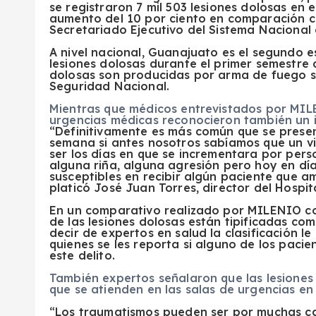
se registraron 7 mil 503 lesiones dolosas en
aumento del 10 por ciento en comparación co
Secretariado Ejecutivo del Sistema Nacional 
A nivel nacional, Guanajuato es el segundo 
lesiones dolosas durante el primer semestre 
dolosas son producidas por arma de fuego s
Seguridad Nacional.
Mientras que médicos entrevistados por MILE
urgencias médicas reconocieron también un i
“Definitivamente es más común que se presen
semana si antes nosotros sabíamos que un vi
ser los días en que se incrementara por per
alguna riña, alguna agresión pero hoy en dí
susceptibles en recibir algún paciente que am
platicó José Juan Torres, director del Hospi
En un comparativo realizado por MILENIO co
de las lesiones dolosas están tipificadas co
decir de expertos en salud la clasificación l
quienes se les reporta si alguno de los pacie
este delito.
También expertos señalaron que las lesiones
que se atienden en las salas de urgencias en 
“Los traumatismos pueden ser por muchas ca