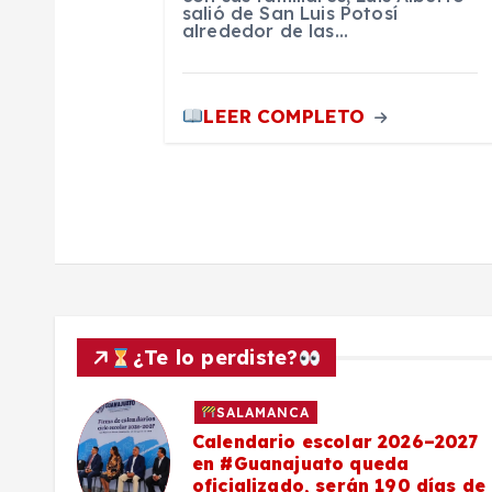
salió de San Luis Potosí
alrededor de las…
a
s
LEER COMPLETO
¿Te lo perdiste?
SALAMANCA
Calendario escolar 2026–2027
al
en #Guanajuato queda
el
oficializado, serán 190 días de