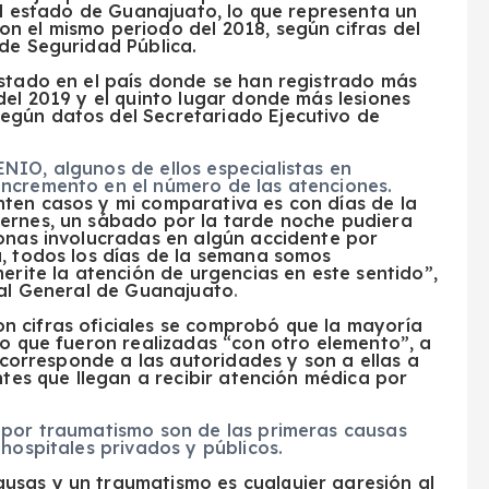
 el estado de Guanajuato, lo que representa un
n el mismo periodo del 2018, según cifras del
de Seguridad Pública.
estado en el país donde se han registrado más
del 2019 y el quinto lugar donde más lesiones
egún datos del Secretariado Ejecutivo de
NIO, algunos de ellos especialistas en
ncremento en el número de las atenciones.
ten casos y mi comparativa es con días de la
ernes, un sábado por la tarde noche pudiera
sonas involucradas en algún accidente por
a, todos los días de la semana somos
erite la atención de urgencias en este sentido”,
tal General de Guanajuato
.
n cifras oficiales se comprobó que la mayoría
mo que fueron realizadas “con otro elemento”, a
e corresponde a las autoridades y son a ellas a
ntes que llegan a recibir atención médica por
 por traumatismo son de las primeras causas
hospitales privados y públicos.
usas y un traumatismo es cualquier agresión al