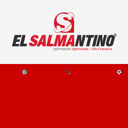
El Salmantino - medios/noticias/editorial
NAL
EL MUNDO
EDITORIALES
D