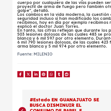
cuerpo por cualquiera de las vías pueden se
proyectil de arma de fuego pero también ot
golpe”, detalló.
Los cambios en la vida moderna, la cuestión 
seguridad incluso sí han modificado los camb
recibimos, hoy en día por ejemplo recibimos 
explicó el doctor Juan Torres.
En tanto, las cifras reflejan que durante los 
503 lesiones dolosas de las cuales 483 se p
blanca y 6 mil 597 por otro elemento. Durant
6 mil 790 lesiones dolosas, de las cuales 42
arma blanca y 5 mil 974 por otro elemento.
Fuente: MILENIO
N
#Estado EN GUANAJUATO SE
BUSCA DISMINUIR EL
a
CONSUMO DE PAPEL E