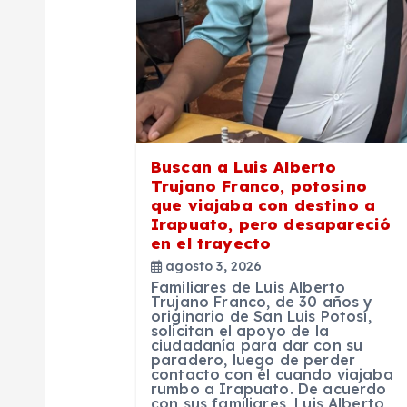
d
e
e
Buscan a Luis Alberto
n
Trujano Franco, potosino
que viajaba con destino a
Irapuato, pero desapareció
t
en el trayecto
agosto 3, 2026
r
Familiares de Luis Alberto
Trujano Franco, de 30 años y
originario de San Luis Potosí,
solicitan el apoyo de la
a
ciudadanía para dar con su
paradero, luego de perder
contacto con él cuando viajaba
d
rumbo a Irapuato. De acuerdo
con sus familiares, Luis Alberto