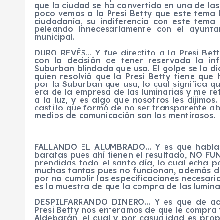
que la ciudad se ha convertido en una de las 
poco vemos a la Presi Betty que este tema l
ciudadanía, su indiferencia con este tem
peleando innecesariamente con el ayunta
municipal.
DURO REVÉS… Y fue directito a la Presi Bet
con la decisión de tener reservada la in
Suburban blindada que usa. El golpe se lo di
quien resolvió que la Presi Betty tiene qu
por la Suburban que usa, lo cual significa q
era de la empresa de las luminarias y me ref
a la luz, y es algo que nosotros les dijimo
castillo que formó de no ser transparente abr
medios de comunicación son los mentirosos.
FALLANDO EL ALUMBRADO… Y es que habland
baratas pues ahí tienen el resultado, NO FU
prendidas todo el santo día, lo cual echa p
muchas tantas pues no funcionan, además de 
por no cumplir las especificaciones necesari
es la muestra de que la compra de las luminar
DESPILFARRANDO DINERO… Y es que de acu
Presi Betty nos enteramos de que le compra
Aldebarán, el cual y por casualidad es pro