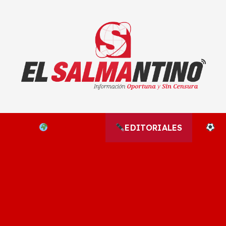
El Salmantino - medios/noticias/editorial
NAL
EL MUNDO
EDITORIALES
D