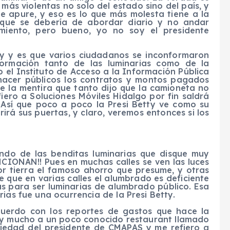
más violentas no solo del estado sino del país, y
e apure, y eso es lo que más molesta tiene a la
a que se debería de abordar diario y no andar
miento, pero bueno, yo no soy el presidente
ty y es que varios ciudadanos se inconformaron
formación tanto de las luminarias como de la
o el Instituto de Acceso a la Información Pública
e hacer públicos los contratos y montos pagados
ue la mentira que tanto dijo que la camioneta no
iero a Soluciones Móviles Hidalgo por fin saldrá
s. Así que poco a poco la Presi Betty ve como su
irá sus puertas, y claro, veremos entonces si los
o de las benditas luminarias que disque muy
NCIONAN!! Pues en muchas calles se ven las luces
or tierra el famoso ahorro que presume, y otras
que en varias calles el alumbrado es deficiente
as para ser luminarias de alumbrado público. Esa
ias fue una ocurrencia de la Presi Betty.
erdo con los reportes de gastos que hace la
 y mucho a un poco conocido restaurant llamado
piedad del presidente de CMAPAS y me refiero a