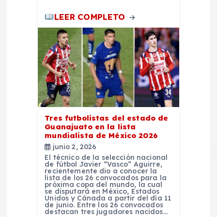
a
LEER COMPLETO
s
Tres futbolistas del estado de
Guanajuato en la lista
mundialista de México 2026
junio 2, 2026
El técnico de la selección nacional
de fútbol Javier “Vasco” Aguirre,
recientemente dio a conocer la
lista de los 26 convocados para la
próxima copa del mundo, la cual
se disputará en México, Estados
Unidos y Cánada a partir del día 11
de junio. Entre los 26 convocados
destacan tres jugadores nacidos…