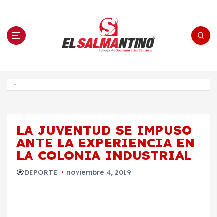
S
a
l
t
a
r
a
l
c
o
El Salmantino - medios/noticias/editorial
n
t
e
Inicio
n
i
d
o
LA JUVENTUD SE IMPUSO
ANTE LA EXPERIENCIA EN
LA COLONIA INDUSTRIAL
DEPORTE
noviembre 4, 2019