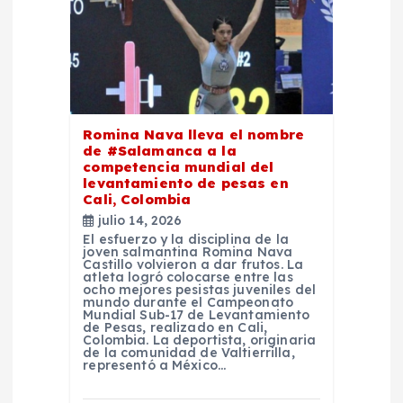
n
d
e
e
Romina Nava lleva el nombre
de #Salamanca a la
competencia mundial del
n
levantamiento de pesas en
Cali, Colombia
t
julio 14, 2026
El esfuerzo y la disciplina de la
joven salmantina Romina Nava
r
Castillo volvieron a dar frutos. La
atleta logró colocarse entre las
ocho mejores pesistas juveniles del
mundo durante el Campeonato
a
Mundial Sub-17 de Levantamiento
de Pesas, realizado en Cali,
Colombia. La deportista, originaria
d
de la comunidad de Valtierrilla,
representó a México…