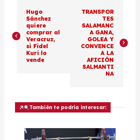
N
Hugo
TRANSPOR
a
Sánchez
TES
quiere
SALAMANC
comprar al
A GANA,
v
Veracruz,
GOLEA Y
si Fidel
CONVENCE
e
Kuri lo
A LA
vende
AFICIÓN
g
SALMANTI
NA
a
c
También te podría interesar:
i
ó