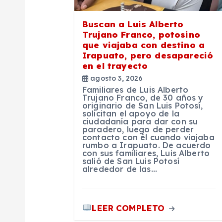
d
e
Buscan a Luis Alberto
Trujano Franco, potosino
que viajaba con destino a
e
Irapuato, pero desapareció
en el trayecto
n
agosto 3, 2026
Familiares de Luis Alberto
Trujano Franco, de 30 años y
t
originario de San Luis Potosí,
solicitan el apoyo de la
ciudadanía para dar con su
paradero, luego de perder
r
contacto con él cuando viajaba
rumbo a Irapuato. De acuerdo
con sus familiares, Luis Alberto
a
salió de San Luis Potosí
alrededor de las…
d
LEER COMPLETO