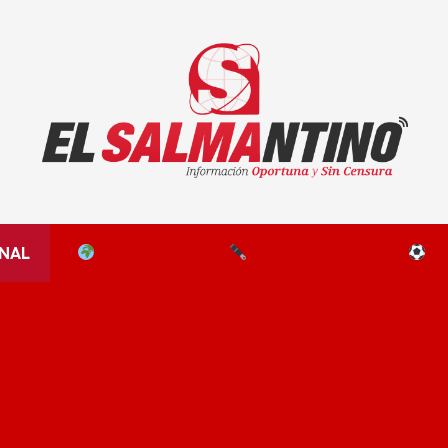
El Salmantino - medios/noticias/editorial
NAL
EL MUNDO
EDITORIALES
D