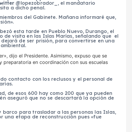
witter
@lopezobrador_, el mandatario
ita a dicho penal.
 miembros del Gabinete. Mañana informaré que,
sión».
cabezó esta tarde en Pueblo Nuevo, Durango, el
de visita en las Islas Marías, señalando que el
 dejará de ser prisión, para convertirse en una
 ambiental.
r», dijo el Presidente. Asimismo, expuso que se
y preparatoria en coordinación con sus escuelas
o contacto con los reclusos y el personal de
arías.
tad, de esos 600 hay como 200 que ya pueden
bién aseguró que no se descartará la opción de
y barco para trasladar a las personas las Islas,
r una etapa de reconstrucción pues «fue