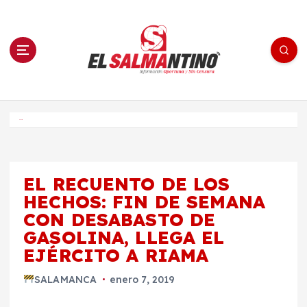
S
a
l
t
a
r
a
l
c
o
El Salmantino - medios/noticias/editorial
n
t
e
Inicio
n
i
d
o
EL RECUENTO DE LOS
HECHOS: FIN DE SEMANA
CON DESABASTO DE
GASOLINA, LLEGA EL
EJÉRCITO A RIAMA
SALAMANCA
enero 7, 2019