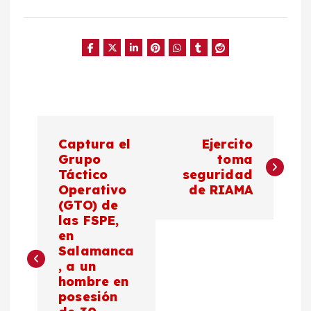
N
Captura el
Ejercito
a
Grupo
toma
Táctico
seguridad
Operativo
de RIAMA
v
(GTO) de
las FSPE,
e
en
Salamanca
g
, a un
hombre en
a
posesión