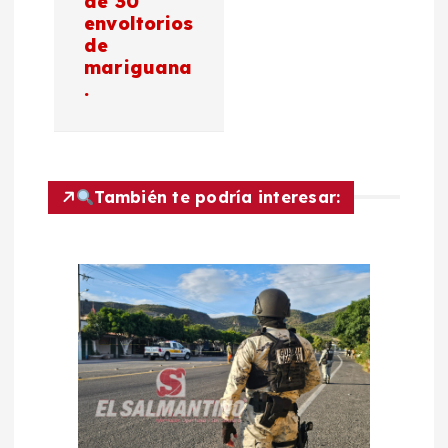
de 30
c
envoltorios
de
mariguana
i
.
ó
n
También te podría interesar:
d
e
e
n
t