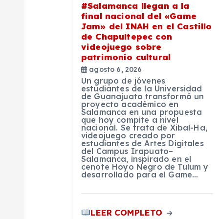
#Salamanca llegan a la
n
final nacional del «Game
Jam» del INAH en el Castillo
de Chapultepec con
d
videojuego sobre
patrimonio cultural
e
agosto 6, 2026
Un grupo de jóvenes
estudiantes de la Universidad
e
de Guanajuato transformó un
proyecto académico en
Salamanca en una propuesta
que hoy compite a nivel
n
nacional. Se trata de Xibal-Ha,
videojuego creado por
estudiantes de Artes Digitales
t
del Campus Irapuato–
Salamanca, inspirado en el
cenote Hoyo Negro de Tulum y
desarrollado para el Game…
r
a
LEER COMPLETO