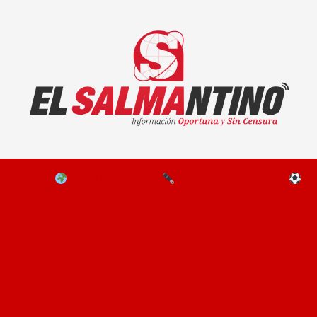
El Salmantino - medios/noticias/editorial
NAL
EL MUNDO
EDITORIALES
D