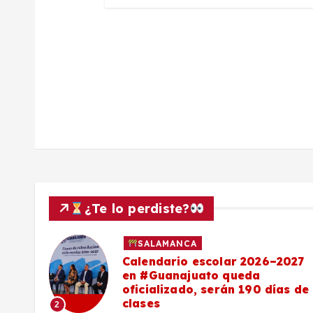
d
a
s
¿Te lo perdiste?
SALAMANCA
Calendario escolar 2026–2027
al
en #Guanajuato queda
el
oficializado, serán 190 días de
clases
2