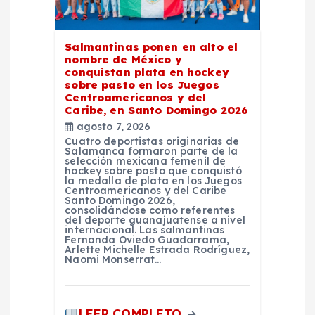
e
e
Salmantinas ponen en alto el
nombre de México y
n
conquistan plata en hockey
sobre pasto en los Juegos
Centroamericanos y del
t
Caribe, en Santo Domingo 2026
agosto 7, 2026
r
Cuatro deportistas originarias de
Salamanca formaron parte de la
selección mexicana femenil de
a
hockey sobre pasto que conquistó
la medalla de plata en los Juegos
Centroamericanos y del Caribe
Santo Domingo 2026,
d
consolidándose como referentes
del deporte guanajuatense a nivel
internacional. Las salmantinas
a
Fernanda Oviedo Guadarrama,
Arlette Michelle Estrada Rodríguez,
Naomi Monserrat…
s
LEER COMPLETO