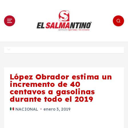
S
a
l
t
a
r
a
l
c
o
El Salmantino - medios/noticias/editorial
n
t
e
Inicio
n
i
d
o
López Obrador estima un
incremento de 40
centavos a gasolinas
durante todo el 2019
NACIONAL
enero 3, 2019