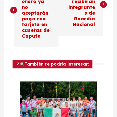
enero ya
recibirán
v
no
integrante
aceptarán
s de
e
pago con
Guardia
tarjeta en
Nacional
g
casetas de
Capufe
a
c
También te podría interesar:
i
ó
n
d