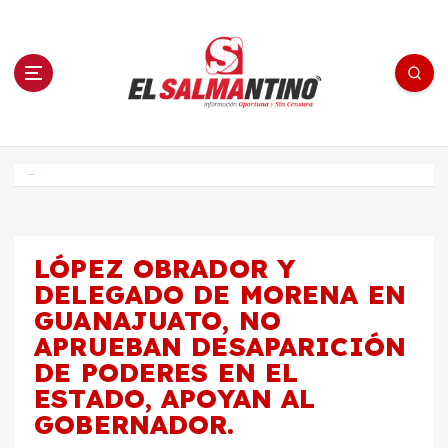
S
a
l
t
a
r
a
l
c
o
El Salmantino - medios/noticias/editorial
n
t
e
Inicio
n
i
d
o
LÓPEZ OBRADOR Y
DELEGADO DE MORENA EN
GUANAJUATO, NO
APRUEBAN DESAPARICIÓN
DE PODERES EN EL
ESTADO, APOYAN AL
GOBERNADOR.