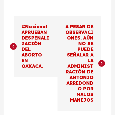
N
#Nacional
A PESAR DE
a
APRUEBAN
OBSERVACI
DESPENALI
ONES, AÚN
ZACIÓN
NO SE
v
DEL
PUEDE
ABORTO
SEÑALAR A
e
EN
LA
OAXACA.
ADMINIST
g
RACIÓN DE
ANTONIO
a
ARREDOND
O POR
c
MALOS
MANEJOS
i