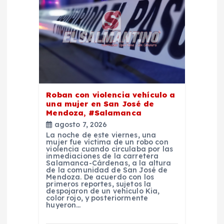
e
e
n
t
Roban con violencia vehículo a
r
una mujer en San José de
Mendoza, #Salamanca
a
agosto 7, 2026
La noche de este viernes, una
mujer fue víctima de un robo con
d
violencia cuando circulaba por las
inmediaciones de la carretera
Salamanca-Cárdenas, a la altura
a
de la comunidad de San José de
Mendoza. De acuerdo con los
primeros reportes, sujetos la
despojaron de un vehículo Kia,
s
color rojo, y posteriormente
huyeron…