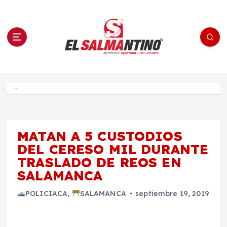
S
a
l
t
a
r
a
l
c
o
El Salmantino - medios/noticias/editorial
n
t
e
Inicio
n
i
d
o
MATAN A 5 CUSTODIOS
DEL CERESO MIL DURANTE
TRASLADO DE REOS EN
SALAMANCA
POLICIACA
,
SALAMANCA
septiembre 19, 2019