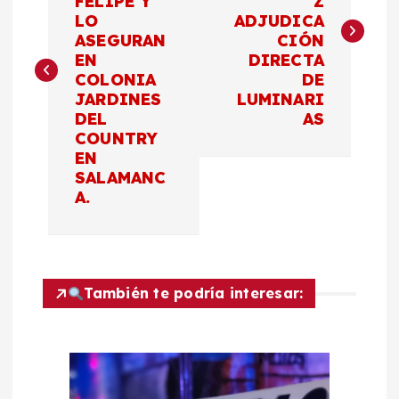
FELIPE Y
Z
v
LO
ADJUDICA
ASEGURAN
CIÓN
e
EN
DIRECTA
COLONIA
DE
g
JARDINES
LUMINARI
DEL
AS
a
COUNTRY
EN
c
SALAMANC
A.
i
ó
También te podría interesar:
n
d