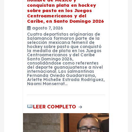
e
conquistan plata en hockey
sobre pasto en los Juegos
Centroamericanos y del
n
Caribe, en Santo Domingo 2026
agosto 7, 2026
t
Cuatro deportistas originarias de
Salamanca formaron parte de la
selección mexicana femenil de
r
hockey sobre pasto que conquistó
la medalla de plata en los Juegos
Centroamericanos y del Caribe
Santo Domingo 2026,
a
consolidándose como referentes
del deporte guanajuatense a nivel
internacional. Las salmantinas
d
Fernanda Oviedo Guadarrama,
Arlette Michelle Estrada Rodríguez,
Naomi Monserrat…
a
s
LEER COMPLETO