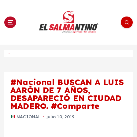
S
a
l
t
a
r
a
l
c
o
El Salmantino - medios/noticias/editorial
n
t
e
Inicio
n
i
d
o
#Nacional BUSCAN A LUIS
AARÓN DE 7 AÑOS,
DESAPARECIÓ EN CIUDAD
MADERO. #Comparte
NACIONAL
julio 10, 2019