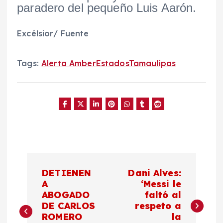
paradero del pequeño Luis Aarón.
Excélsior/ Fuente
Tags:
Alerta Amber
Estados
Tamaulipas
N
DETIENEN
Dani Alves:
a
A
‘Messi le
ABOGADO
faltó al
DE CARLOS
respeto a
v
ROMERO
la