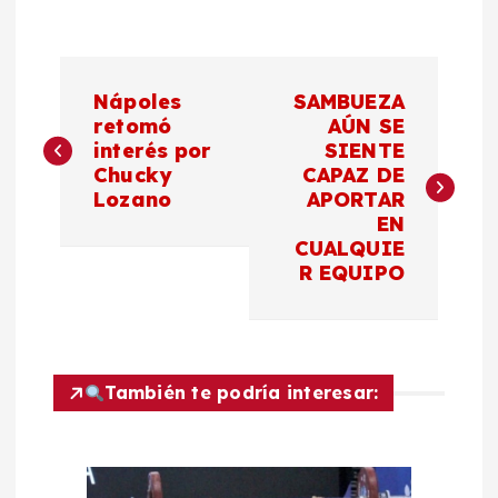
N
Nápoles
SAMBUEZA
a
retomó
AÚN SE
interés por
SIENTE
Chucky
CAPAZ DE
v
Lozano
APORTAR
EN
e
CUALQUIE
R EQUIPO
g
a
c
También te podría interesar:
i