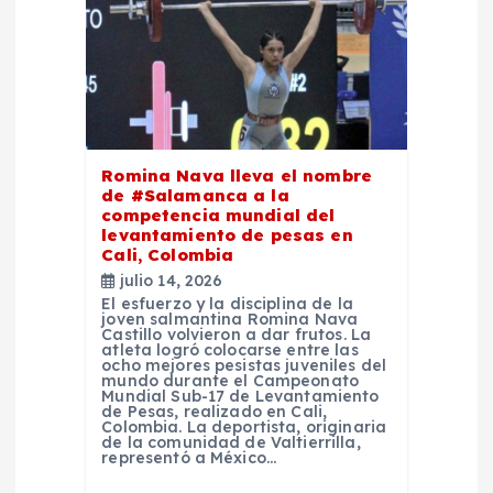
ó
n
d
e
Romina Nava lleva el nombre
de #Salamanca a la
competencia mundial del
e
levantamiento de pesas en
Cali, Colombia
n
julio 14, 2026
El esfuerzo y la disciplina de la
joven salmantina Romina Nava
t
Castillo volvieron a dar frutos. La
atleta logró colocarse entre las
ocho mejores pesistas juveniles del
r
mundo durante el Campeonato
Mundial Sub-17 de Levantamiento
de Pesas, realizado en Cali,
Colombia. La deportista, originaria
a
de la comunidad de Valtierrilla,
representó a México…