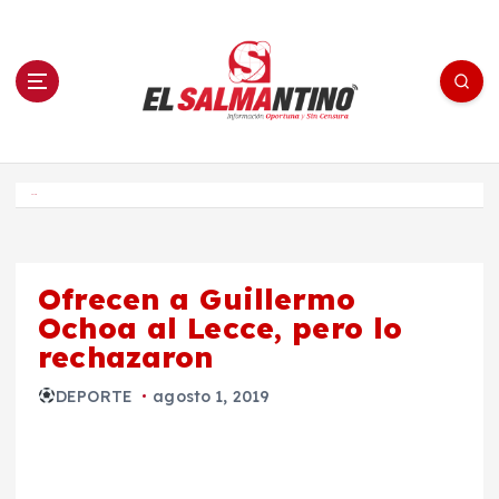
S
a
l
t
a
r
a
l
c
o
El Salmantino - medios/noticias/editorial
n
t
e
Inicio
n
i
d
o
Ofrecen a Guillermo
Ochoa al Lecce, pero lo
rechazaron
DEPORTE
agosto 1, 2019