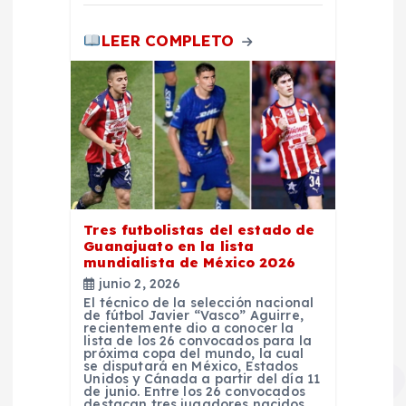
d
LEER COMPLETO
a
s
Tres futbolistas del estado de
Guanajuato en la lista
mundialista de México 2026
junio 2, 2026
El técnico de la selección nacional
de fútbol Javier “Vasco” Aguirre,
recientemente dio a conocer la
lista de los 26 convocados para la
próxima copa del mundo, la cual
se disputará en México, Estados
Unidos y Cánada a partir del día 11
de junio. Entre los 26 convocados
destacan tres jugadores nacidos…