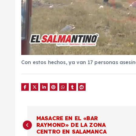
Con estos hechos, ya van 17 personas asesin
N
MASACRE EN EL «BAR
RAYMOND» DE LA ZONA
a
CENTRO EN SALAMANCA