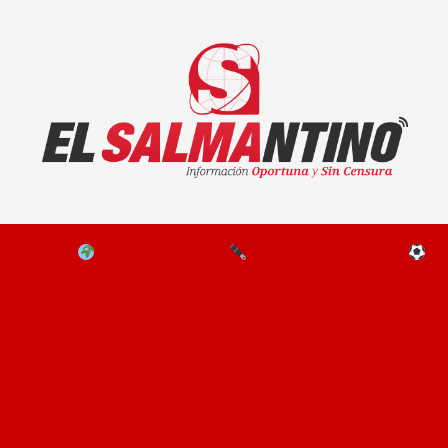
El Salmantino - medios/noticias/editorial
NAL
EL MUNDO
EDITORIALES
D