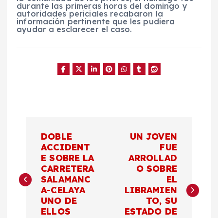
durante las primeras horas del domingo y
autoridades periciales recabaron la
información pertinente que les pudiera
ayudar a esclarecer el caso.
N
DOBLE
UN JOVEN
a
ACCIDENT
FUE
E SOBRE LA
ARROLLAD
CARRETERA
O SOBRE
v
SALAMANC
EL
A-CELAYA
LIBRAMIEN
e
UNO DE
TO, SU
ELLOS
ESTADO DE