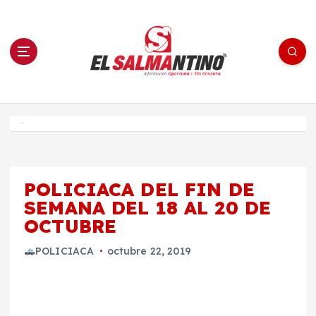
S
a
l
t
a
r
a
l
c
o
El Salmantino - medios/noticias/editorial
n
t
e
Inicio
n
i
d
o
POLICIACA DEL FIN DE
SEMANA DEL 18 AL 20 DE
OCTUBRE
POLICIACA
octubre 22, 2019