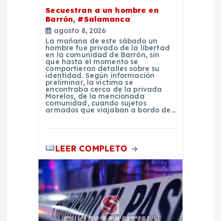
n
Secuestran a un hombre en
t
Barrón, #Salamanca
agosto 8, 2026
La mañana de este sábado un
r
hombre fue privado de la libertad
en la comunidad de Barrón, sin
que hasta el momento se
a
compartieran detalles sobre su
identidad. Según información
preliminar, la víctima se
encontraba cerca de la privada
d
Morelos, de la mencionada
comunidad, cuando sujetos
armados que viajaban a bordo de…
a
s
LEER COMPLETO