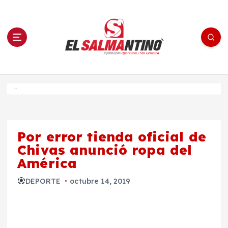
S
a
l
t
a
r
a
l
c
o
El Salmantino - medios/noticias/editorial
n
t
e
Inicio
n
i
d
o
Por error tienda oficial de
Chivas anunció ropa del
América
DEPORTE
octubre 14, 2019