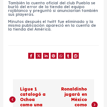
También la cuenta oficial del club Puebla se
burló del error de la tienda del equipo
rojiblanco y preguntó si anunciarían también
sus playeras.
Minutos después el twitt fue eliminado y la
misma publicación apareció en la cuenta de
la tienda del América.
N
Ligue 1
Ronaldinho
a
catalogó a
jugará en
Ochoa
México
como una
como