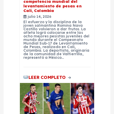
competencia mundial del
levantamiento de pesas en
e
Cali, Colombia
julio 14, 2026
n
El esfuerzo y la disciplina de la
joven salmantina Romina Nava
Castillo volvieron a dar frutos. La
atleta logró colocarse entre las
t
ocho mejores pesistas juveniles del
mundo durante el Campeonato
Mundial Sub-17 de Levantamiento
r
de Pesas, realizado en Cali,
Colombia. La deportista, originaria
de la comunidad de Valtierrilla,
representó a México…
a
d
LEER COMPLETO
a
s