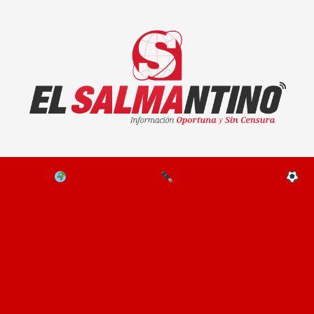
El Salmantino - medios/noticias/editorial
NAL
EL MUNDO
EDITORIALES
D