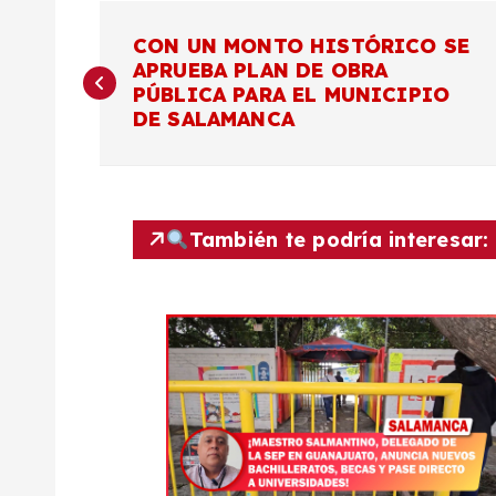
N
CON UN MONTO HISTÓRICO SE
APRUEBA PLAN DE OBRA
a
PÚBLICA PARA EL MUNICIPIO
DE SALAMANCA
v
e
También te podría interesar:
g
a
c
i