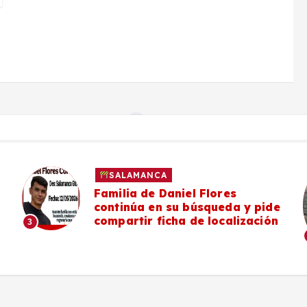
SALAMANCA
#Salamanca Vecinos de la zona
de
poniente denuncian deterioro y
ón
falta de mantenimiento en el
Camino a Mancera
4