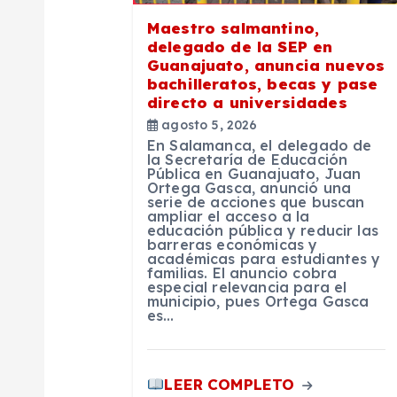
ó
Maestro salmantino,
delegado de la SEP en
n
Guanajuato, anuncia nuevos
bachilleratos, becas y pase
directo a universidades
d
agosto 5, 2026
En Salamanca, el delegado de
e
la Secretaría de Educación
Pública en Guanajuato, Juan
Ortega Gasca, anunció una
serie de acciones que buscan
e
ampliar el acceso a la
educación pública y reducir las
barreras económicas y
n
académicas para estudiantes y
familias. El anuncio cobra
especial relevancia para el
municipio, pues Ortega Gasca
t
es…
r
LEER COMPLETO