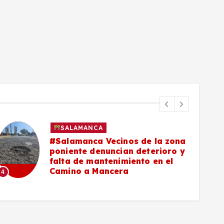
SALAMANCA
#Salamanca Buscadoras
señalan a César Prieto por falta
de convenio para células
6
municipales de búsqueda
5