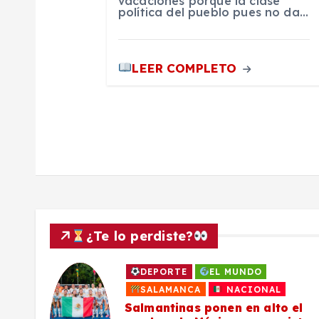
vacaciones porque la clase
política del pueblo pues no da…
e
n
LEER COMPLETO
t
r
a
d
¿Te lo perdiste?
a
DEPORTE
EL MUNDO
a
SALAMANCA
NACIONAL
s
Salmantinas ponen en alto el