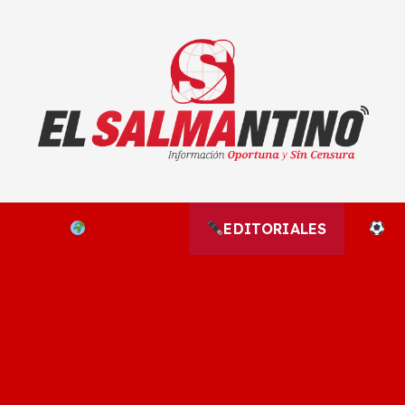
El Salmantino - medios/noticias/editorial
NAL
EL MUNDO
EDITORIALES
D