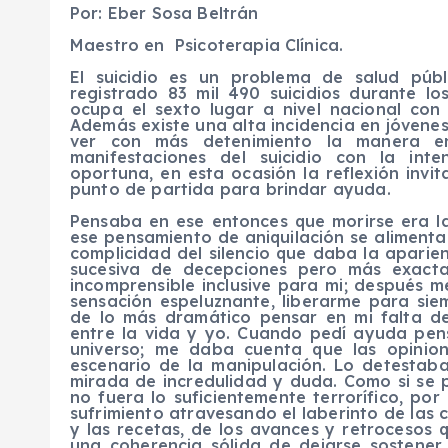
Por: Eber Sosa Beltrán
Maestro en Psicoterapia Clínica.
El suicidio es un problema de salud pú
registrado 83 mil 490 suicidios durante 
ocupa el sexto lugar a nivel nacional con
Además existe una alta incidencia en jóvene
ver con más detenimiento la manera en
manifestaciones del suicidio con la int
oportuna, en esta ocasión la reflexión invi
punto de partida para brindar ayuda.
Pensaba en ese entonces que morirse era l
ese pensamiento de aniquilación se alimenta
complicidad del silencio que daba la aparie
sucesiva de decepciones pero más exact
incomprensible inclusive para mi; después 
sensación espeluznante, liberarme para sie
de lo más dramático pensar en mi falta de 
entre la vida y yo. Cuando pedí ayuda pen
universo; me daba cuenta que las opinio
escenario de la manipulación. Lo detesta
mirada de incredulidad y duda. Como si se pu
no fuera lo suficientemente terrorífico, po
sufrimiento atravesando el laberinto de las c
y las recetas, de los avances y retrocesos 
una coherencia sólida de dejarse sostener