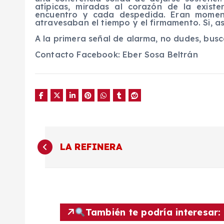
atípicas, miradas al corazón de la exist
encuentro y cada despedida. Eran momen
atravesaban el tiempo y el firmamento. Si, as
A la primera señal de alarma, no dudes, bus
Contacto Facebook: Eber Sosa Beltrán
N
LA REFINERA
a
v
También te podría interesar:
e