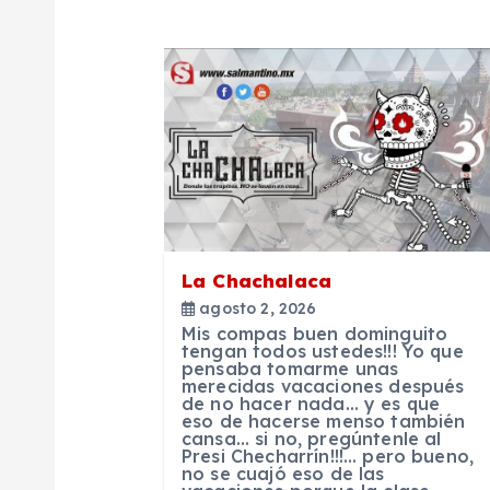
g
a
c
i
La Chachalaca
ó
agosto 2, 2026
Mis compas buen dominguito
n
tengan todos ustedes!!! Yo que
pensaba tomarme unas
merecidas vacaciones después
de no hacer nada… y es que
d
eso de hacerse menso también
cansa… si no, pregúntenle al
Presi Checharrín!!!… pero bueno,
e
no se cuajó eso de las