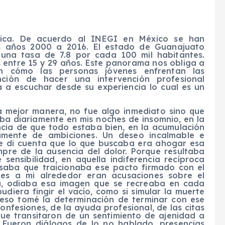
blica. De acuerdo al INEGI en México se han
los años 2000 a 2016. El estado de Guanajuato
 una tasa de 7.8 por cada 100 mil habitantes.
s entre 15 y 29 años. Este panorama nos obliga a
 cómo las personas jóvenes enfrentan las
ención de hacer una intervención profesional
ta a escuchar desde su experiencia lo cual es un
a mejor manera, no fue algo inmediato sino que
ba diariamente en mis noches de insomnio, en la
ncia de que todo estaba bien, en la acumulación
amente de ambiciones. Un deseo incalmable e
me di cuenta que lo que buscaba era ahogar esa
mpre de la ausencia del dolor. Porque resultaba
sensibilidad, en aquella indiferencia recíproca
saba que traicionaba ese pacto firmado con el
nes a mi alrededor eran acusaciones sobre el
ba, odiaba esa imagen que se recreaba en cada
diera fingir el vacío, como si simular la muerte
r eso tomé la determinación de terminar con ese
onfesiones, de la ayuda profesional, de las citas
que transitaron de un sentimiento de ajenidad a
. Fueron diálogos de lo no hablado, presencias