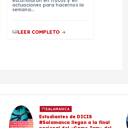
escatimaron en trucos y en
actuaciones para hacernos la
semana…
LEER COMPLETO
SALAMANCA
Estudiantes de DICIS
#Salamanca llegan a la final
nacional del «Game Jam» del