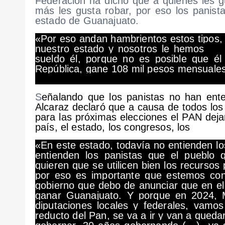
Federación ha dicho que a quienes les g
más les gusta robar, por eso los panis
estado de Guanajuato.
«Por eso andan hambrientos estos tipos,
nuestro estado y nosotros le hemos 
sueldo él, porque no es posible que él
República, gane 108
S
eñalando que los panistas no han ente
Alcaraz declaró que a causa de todos los
para las próximas elecciones el PAN dej
país, el estado, los congresos, los
«En este estado, todavía no entienden lo
entienden los panistas que el pueblo 
quieren que se utilicen bien los recursos
por eso es importante que estemos con
gobierno que debo de anunciar que en e
ganar Guanajuato. Y porque en 2024,
diputaciones locales y federales, vamo
reducto del Pan, se va a ir y van a queda