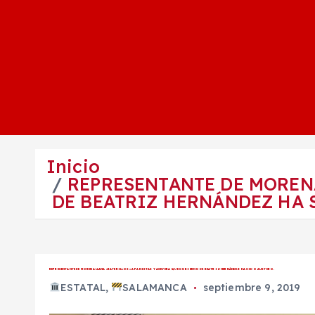
Inicio
REPRESENTANTE DE MORENA
DE BEATRIZ HERNÁNDEZ HA 
REPRESENTANTE DE MORENA LLAMA «RATERILLOS» A PANISTAS Y ASEVERA QUE GOBIERNO DE BEATRIZ HERNÁNDEZ HA SIDO AUSTERO.
ESTATAL
,
SALAMANCA
septiembre 9, 2019