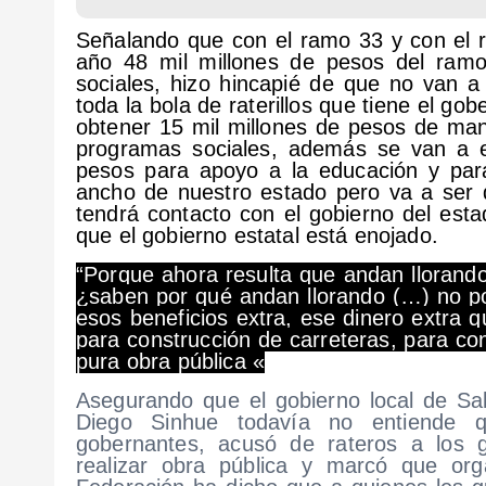
Señalando que con el ramo 33 y con el 
año 48 mil millones de pesos del ra
sociales, hizo hincapié de que no van 
toda la bola de raterillos que tiene el g
obtener 15 mil millones de pesos de man
programas sociales, además se van a e
pesos para apoyo a la educación y para
ancho de nuestro estado pero va a ser 
tendrá contacto con el gobierno del est
que el gobierno estatal está enojado.
“Porque ahora resulta que andan llorando
¿saben por qué andan llorando (…) no p
esos beneficios extra, ese dinero extra 
para construcción de carreteras, para con
pura obra pública «
Asegurando que el gobierno local de Sa
Diego Sinhue todavía no entiende q
gobernantes, acusó de rateros a los g
realizar obra pública y marcó que org