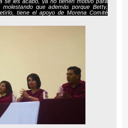
 se les acabó, ya no tienen motivo para
uir molestando que además porque Betty,
tirlo, tiene el apoyo de Morena Comité