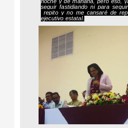
noche y de mañana, pero eso, ya
seguir fastidiando ni para seg
repito y no me cansaré de repe
ejecutivo estatal.