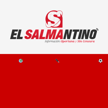
El Salmantino - medios/noticias/editorial
NAL
EL MUNDO
EDITORIALES
D