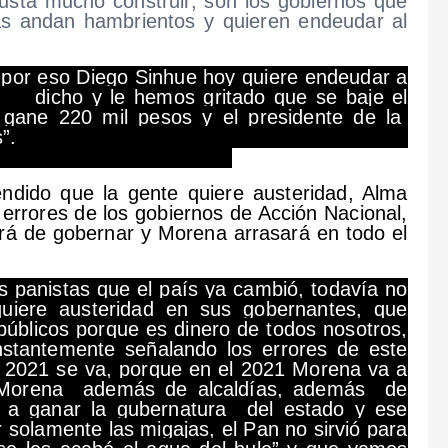
usta mucho construir, son los gobiernos que
tas andan hambrientos y quieren endeudar al
 por eso Diego Sinhue hoy quiere endeudar a
dicho y le hemos gritado que se baje el
 gane 220 mil pesos y el presidente de la
 mil pesos mensuales”.
ndido que la gente quiere austeridad, Alma
 errores de los gobiernos de Acción Nacional,
ará de gobernar y Morena arrasará en todo el
s panistas que el país ya cambió, todavía no
quiere austeridad en sus gobernantes, que
 públicos porque es dinero de todos nosotros,
stantemente señalando los errores de este
l 2021 se va, porque en el 2021 Morena va a
 Morena además de alcaldías, además de
s a ganar la gubernatura del estado y ese
r solamente las migajas, el Pan no sirvió para