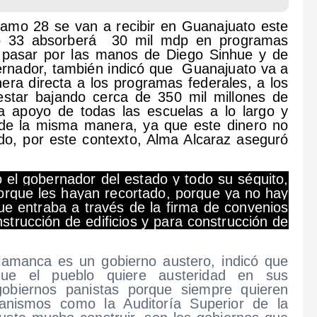
ramo 28 se van a recibir en Guanajuato este
mo 33 absorberá 30 mil mdp en programas
a pasar por las manos de Diego Sinhue y de
obernador, también indicó que Guanajuato va a
era directa a los programas federales, a los
star bajando cerca de 350 mil millones de
 apoyo de todas las escuelas a lo largo y
de la misma manera, ya que este dinero no
ado, por este contexto, Alma Alcaraz aseguró
 el gobernador del estado y todo su séquito,
orque les hayan recortado, porque ya no hay
que entraba a través de la firma de convenios
strucción de edificios y para construcción de
lamanca es un gobierno austero, indicó que
ue el pueblo quiere austeridad en sus
obiernos panistas porque siempre quieren
anismos como la Auditoría Superior de la