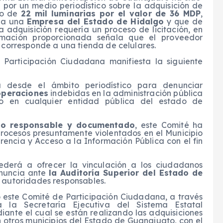
or un medio periodístico sobre la adquisición de
to de
22 mil luminarias
por el valor de 36 MDP
,
e a una
Empresa del Estado de Hidalgo
y que de
a adquisición requería un proceso de licitación, en
ormación proporcionada señala que el proveedor
 corresponde a una tienda de celulares.
 Participación Ciudadana manifiesta la siguiente
a desde el ámbito periodístico para denunciar
operaciones
indebidas en la administración pública
o en cualquier entidad pública del estado de
rio responsable y documentado
, este Comité ha
 procesos presuntamente violentados en el Municipio
ncia y Acceso a la Información Pública con el fin
cederá a ofrecer la vinculación a los ciudadanos
enuncia ante
la Auditoría Superior del Estado de
 autoridades responsables.
o este Comité de Participación Ciudadana, a través
a la Secretaría Ejecutiva del Sistema Estatal
iante el cual se están realizando las adquisiciones
 otros municipios del Estado de Guanajuato, con el