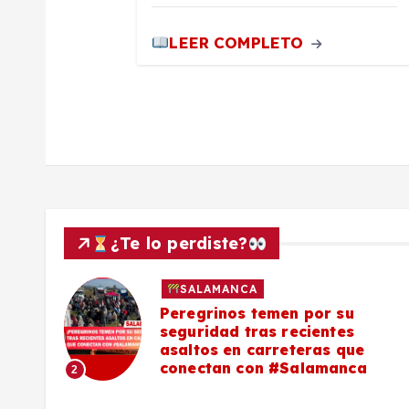
a
LEER COMPLETO
s
¿Te lo perdiste?
SALAMANCA
lo a
Peregrinos temen por su
seguridad tras recientes
asaltos en carreteras que
conectan con #Salamanca
2