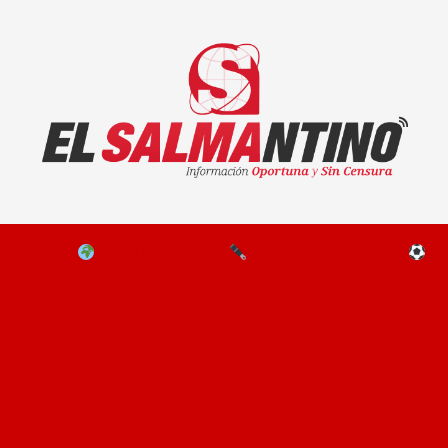
El Salmantino - medios/noticias/editorial
NAL
EL MUNDO
EDITORIALES
D