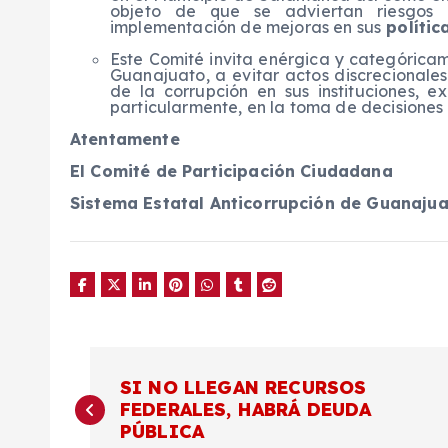
objeto de que se adviertan riesgos
implementación de mejoras en sus
polític
Este Comité invita enérgica y categórica
Guanajuato, a evitar actos discrecionale
de la corrupción en sus instituciones, 
particularmente, en la toma de decisiones
Atentamente
El Comité de Participación Ciudadana
Sistema Estatal Anticorrupción de Guanaju
N
SI NO LLEGAN RECURSOS
FEDERALES, HABRÁ DEUDA
a
PÚBLICA