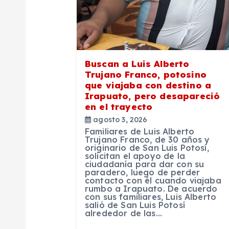
d
e
Buscan a Luis Alberto
e
Trujano Franco, potosino
que viajaba con destino a
Irapuato, pero desapareció
n
en el trayecto
agosto 3, 2026
t
Familiares de Luis Alberto
Trujano Franco, de 30 años y
originario de San Luis Potosí,
r
solicitan el apoyo de la
ciudadanía para dar con su
paradero, luego de perder
contacto con él cuando viajaba
a
rumbo a Irapuato. De acuerdo
con sus familiares, Luis Alberto
salió de San Luis Potosí
d
alrededor de las…