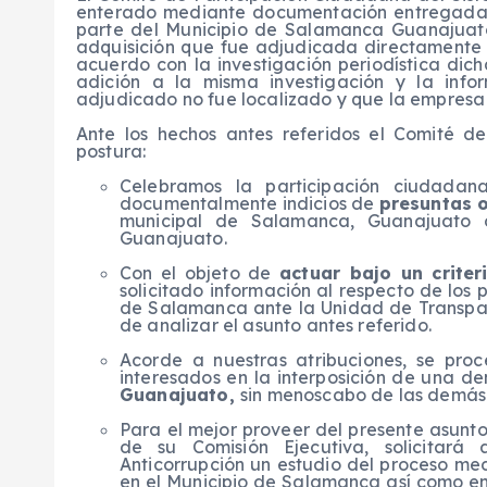
enterado mediante documentación entregada p
parte del Municipio de Salamanca Guanajua
adquisición que fue adjudicada directament
acuerdo con la investigación periodística dich
adición a la misma investigación y la inf
adjudicado no fue localizado y que la empresa
Ante los hechos antes referidos el Comité de
postura:
Celebramos la participación ciudadan
documentalmente indicios de
presuntas 
municipal de Salamanca, Guanajuato 
Guanajuato.
Con el objeto de
actuar bajo un crite
solicitado información al respecto de los
de Salamanca ante la Unidad de Transpare
de analizar el asunto antes referido.
Acorde a nuestras atribuciones, se pro
interesados en la interposición de una d
Guanajuato,
sin menoscabo de las demás
Para el mejor proveer del presente asunt
de su Comisión Ejecutiva, solicitará 
Anticorrupción un estudio del proceso med
en el Municipio de Salamanca así como en