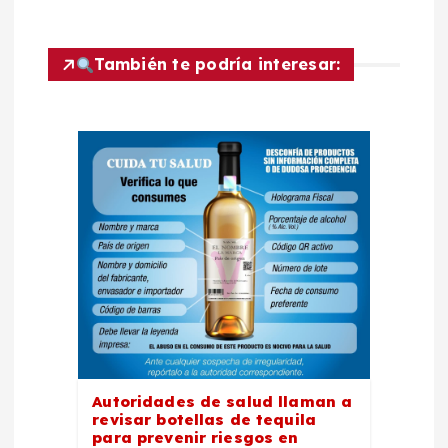
a
c
También te podría interesar:
i
ó
n
d
e
e
n
Autoridades de salud llaman a
revisar botellas de tequila
para prevenir riesgos en