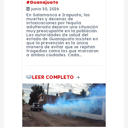
t
#Guanajuato
junio 30, 2026
r
En Salamanca e Irapuato, las
muertes y decenas de
intoxicaciones por tequila
a
adulterado dejaron una situación
muy preocupante en la población.
Las autoridades de salud del
d
estado de Guanajuato insisten en
que la prevención es la única
manera de evitar que se repitan
tragedias como las que marcaron
a
a ambas ciudades. Cada…
s
LEER COMPLETO