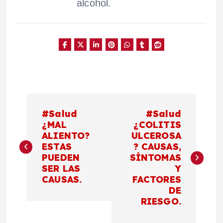
alcohol.
N
#Salud
#Salud
a
¿MAL
¿COLITIS
ALIENTO?
ULCEROSA
ESTAS
? CAUSAS,
v
PUEDEN
SÍNTOMAS
SER LAS
Y
e
CAUSAS.
FACTORES
DE
g
RIESGO.