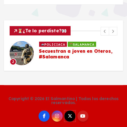
¿Te lo perdiste?
SALAMANCA
EDITORIALES
 a joven en Oteros,
La Chachalaca
ca
3
Copyright © 2026 El Salmantino | Todos los derechos
reservados.