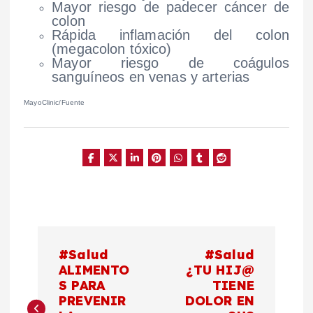
Mayor riesgo de padecer cáncer de
colon
Rápida inflamación del colon
(megacolon tóxico)
Mayor riesgo de coágulos
sanguíneos en venas y arterias
MayoClinic/Fuente
N
#Salud
#Salud
a
ALIMENTO
¿TU HIJ@
S PARA
TIENE
PREVENIR
DOLOR EN
v