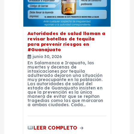
e
n
Autoridades de salud llaman a
t
revisar botellas de tequila
para prevenir riesgos en
#Guanajuato
r
junio 30, 2026
En Salamanca e Irapuato, las
a
muertes y decenas de
intoxicaciones por tequila
adulterado dejaron una situación
muy preocupante en la población.
d
Las autoridades de salud del
estado de Guanajuato insisten en
que la prevención es la única
a
manera de evitar que se repitan
tragedias como las que marcaron
a ambas ciudades. Cada…
s
LEER COMPLETO