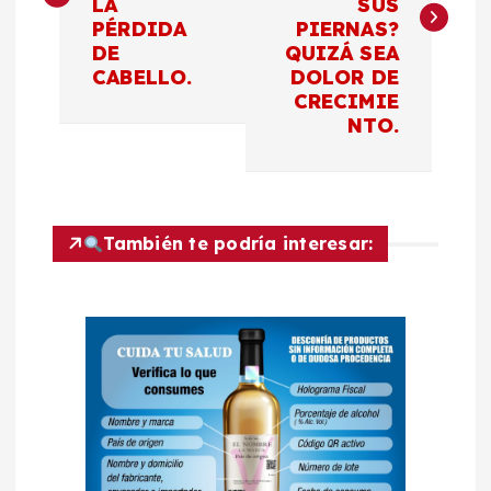
LA
SUS
PÉRDIDA
PIERNAS?
e
DE
QUIZÁ SEA
CABELLO.
DOLOR DE
g
CRECIMIE
NTO.
a
c
También te podría interesar:
i
ó
n
d
e