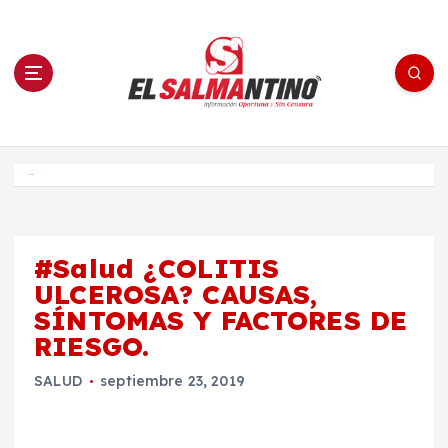
S
a
l
t
a
r
a
l
c
o
El Salmantino - medios/noticias/editorial
n
t
e
Inicio
n
i
d
o
#Salud ¿COLITIS
ULCEROSA? CAUSAS,
SÍNTOMAS Y FACTORES DE
RIESGO.
SALUD
septiembre 23, 2019