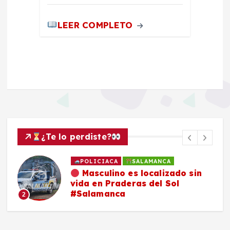
LEER COMPLETO
¿Te lo perdiste?
POLICIACA
SALAMANCA
Masculino es localizado sin
Fam
vida en Praderas del Sol
co
#Salamanca
com
3