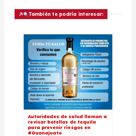
a
c
También te podría interesar:
i
ó
n
d
e
e
Autoridades de salud llaman a
n
revisar botellas de tequila
para prevenir riesgos en
#Guanajuato