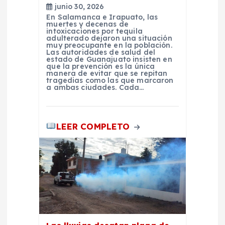
t
junio 30, 2026
En Salamanca e Irapuato, las
r
muertes y decenas de
intoxicaciones por tequila
adulterado dejaron una situación
a
muy preocupante en la población.
Las autoridades de salud del
estado de Guanajuato insisten en
que la prevención es la única
d
manera de evitar que se repitan
tragedias como las que marcaron
a ambas ciudades. Cada…
a
s
LEER COMPLETO