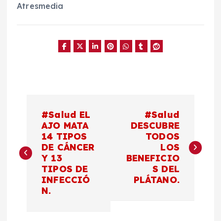
Atresmedia
N
#Salud EL
#Salud
a
AJO MATA
DESCUBRE
14 TIPOS
TODOS
DE CÁNCER
LOS
v
Y 13
BENEFICIO
TIPOS DE
S DEL
e
INFECCIÓ
PLÁTANO.
N.
g