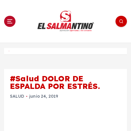
S
a
l
t
a
r
a
l
c
o
El Salmantino - medios/noticias/editorial
n
t
e
Inicio
n
i
d
o
#Salud DOLOR DE
ESPALDA POR ESTRÉS.
SALUD
junio 24, 2019