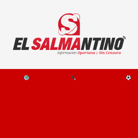
El Salmantino - medios/noticias/editorial
NAL
EL MUNDO
EDITORIALES
D