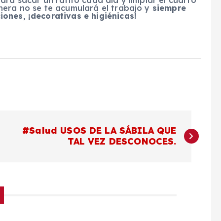
ara sacar un ratito cada día y limpiar el cuarto
nera no se te acumulará el trabajo y
siempre
ones, ¡decorativas e higiénicas!
#Salud USOS DE LA SÁBILA QUE
TAL VEZ DESCONOCES.