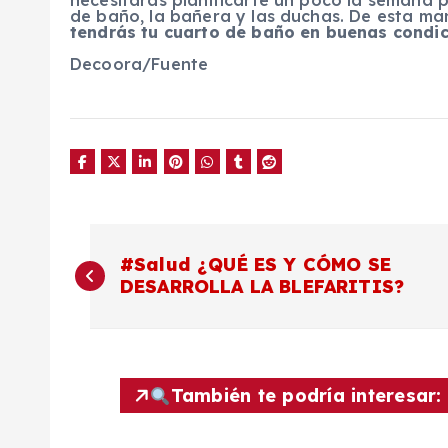
necesitarás planificarte un poco la semana p
de baño, la bañera y las duchas. De esta ma
tendrás tu cuarto de baño en buenas condici
Decoora/Fuente
N
#Salud ¿QUÉ ES Y CÓMO SE
DESARROLLA LA BLEFARITIS?
a
v
También te podría interesar:
e