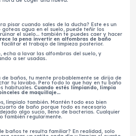
es hora de coger una nueva.
ra pisar cuando sales de la ducha? Este es un
goteas agua en el suelo, puede teñir los
ruinar el suelo… también te puedes caer y hacer
rece la pena invertir en alfombras de baño
 facilitar el trabajo de limpieza posterior.
 echa a lavar las alfombras del suelo, y
ando a ser usadas.
 de baños, tu mente probablemente se dirija de
ctar tu lavabo. Pero todo lo que hay en tu baño
os habituales.
Cuando estés limpiando, limpia
 pinceles de maquillaje…
s, límpialo también. Mantén todo eso bien
u cuarto de baño porque todo es necesario
 dejado algo sucio, lleno de bacterias. Cualquier
lo también regularmente.
e baños te resulta familiar? En realidad, solo