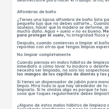
desinfectante para hacer el trabajo. Si no, 
Alfombras de baño
¿Tienes una lujosa alfombra de baño lista pa
pequeño lujo que no debes saltarte… Cuando 
azulejos, hacer que la madera se deforme, ar
mucho daño. Agua + suelo = no es bueno.
Me
para proteger el suelo,
tu integridad física y
Después, cuando comiences a limpiar el baño,
reponlas con otras que tengas limpias esper
No limpiar completamente
Cuando piensas en malos hábitos de limpieza
inmediato a cómo lavar tu inodoro o desinfe
necesita ser limpiado, no solo los sospechos
los mangos de los cepillos de dientes y los
Si tienes un dispensador de jabón para mano
limpio. Mira todo lo que hay alrededor de t
limpiarlo. Si te olvidas algo es porque te has
cosa que toques regularmente debes limpiar
¿Alguno de estos malos hábitos de limpieza d