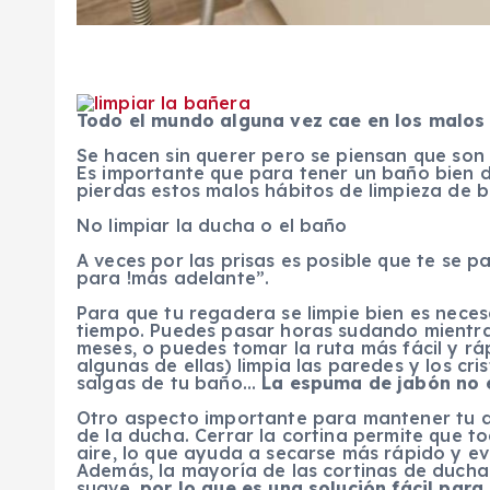
Todo el mundo alguna vez cae en los malos 
Se hacen sin querer pero se piensan que so
Es importante que para tener un baño bien d
pierdas estos malos hábitos de limpieza de b
No limpiar la ducha o el baño
A veces por las prisas es posible que te se p
para !más adelante”.
Para que tu regadera se limpie bien es nece
tiempo. Puedes pasar horas sudando mientra
meses, o puedes tomar la ruta más fácil y r
algunas de ellas) limpia las paredes y los cr
salgas de tu baño…
La espuma de jabón no es
Otro aspecto importante para mantener tu duc
de la ducha. Cerrar la cortina permite que t
aire, lo que ayuda a secarse más rápido y ev
Además, la mayoría de las cortinas de ducha
suave,
por lo que es una solución fácil par