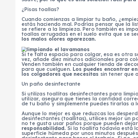
¿Pisas toallas?
Cuando comienzas a limpiar tu baño, ¿empiez
estás haciendo mal. Podrías pensar que la li
se refiere a la limpieza. Pero también es im
toallas arrugadas en el suelo evita que se s
los malos olores aparezcan.
Si te falta espacio para colgar, esa es otra 
vez, añade diez minutos adicionales para co
Venden también en cualquier tienda de deco
para que cuelguen.
Los puedes encontrar en
los colgadores que necesitas
sin tener que 
Un paño desinfectante
Si utilizas toallitas desinfectantes para limpi
utilizar, asegura que tienes la cantidad corr
de tu baño y simplemente puedes tirarlas a
Aunque lo mejor es que reduzcas los desperdi
desinfectantes (toallitas), utilices mejor un
no te gusta usar paños porque pueden deja
responsabilidad.
Si la toallita todavía está
superficie húmeda por unos minutos después d