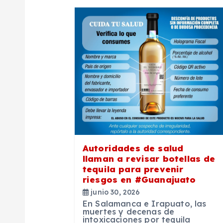
g
a
c
i
ó
n
Autoridades de salud
llaman a revisar botellas de
tequila para prevenir
d
riesgos en #Guanajuato
junio 30, 2026
e
En Salamanca e Irapuato, las
muertes y decenas de
intoxicaciones por tequila