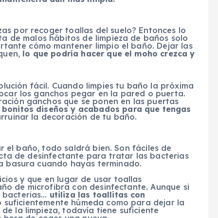
as por recoger toallas del suelo? Entonces lo
sta de malos hábitos de limpieza de baños solo
portante cómo mantener limpio el baño. Dejar las
equen,
lo que podría hacer que el moho crezca y
solución fácil. Cuando limpies tu baño la próxima
locar los ganchos pegar en la pared o puerta.
ración ganchos que se ponen en las puertas
 bonitos diseños y acabados para que tengas
arruinar la decoración de tu baño.
ar el baño, todo saldrá bien. Son fáciles de
ecta de desinfectante para tratar las bacterias
 la basura cuando hayas terminado.
cios y que en lugar de usar toallas
 paño de microfibra con desinfectante. Aunque si
r bacterias…
utiliza las toallitas con
 lo suficientemente húmeda como para dejar la
e la limpieza, todavía tiene suficiente