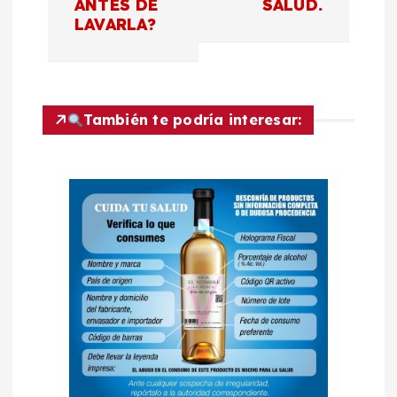
e
ANTES DE
SALUD.
LAVARLA?
g
a
c
También te podría interesar:
i
ó
n
d
e
e