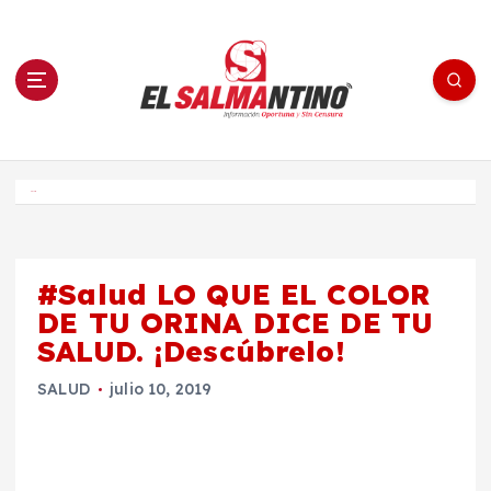
S
a
l
t
a
r
a
l
c
o
El Salmantino - medios/noticias/editorial
n
t
e
Inicio
n
i
d
o
#Salud LO QUE EL COLOR
DE TU ORINA DICE DE TU
SALUD. ¡Descúbrelo!
SALUD
julio 10, 2019