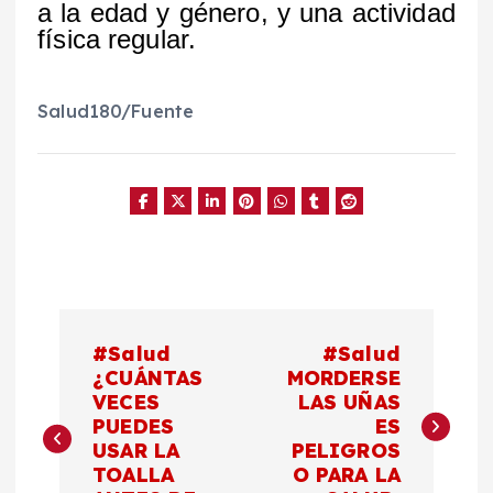
a la edad y género, y una actividad
física regular.
Salud180/Fuente
N
#Salud
#Salud
a
¿CUÁNTAS
MORDERSE
VECES
LAS UÑAS
PUEDES
ES
v
USAR LA
PELIGROS
TOALLA
O PARA LA