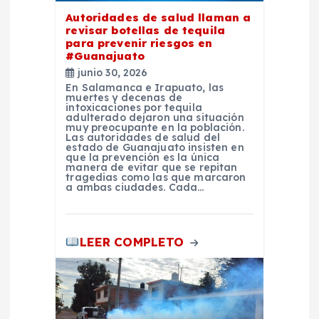
Autoridades de salud llaman a
n
revisar botellas de tequila
para prevenir riesgos en
t
#Guanajuato
junio 30, 2026
En Salamanca e Irapuato, las
r
muertes y decenas de
intoxicaciones por tequila
adulterado dejaron una situación
a
muy preocupante en la población.
Las autoridades de salud del
estado de Guanajuato insisten en
que la prevención es la única
d
manera de evitar que se repitan
tragedias como las que marcaron
a ambas ciudades. Cada…
a
s
LEER COMPLETO