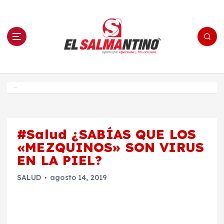
S
a
l
t
a
r
a
l
c
o
El Salmantino - medios/noticias/editorial
n
t
e
Inicio
n
i
d
o
#Salud ¿SABÍAS QUE LOS
«MEZQUINOS» SON VIRUS
EN LA PIEL?
SALUD
agosto 14, 2019