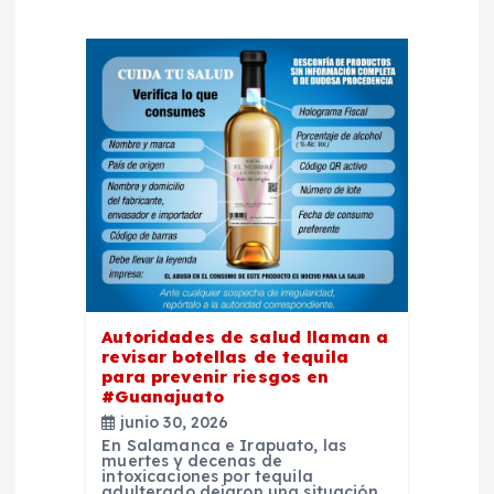
i
ó
n
d
e
e
Autoridades de salud llaman a
n
revisar botellas de tequila
para prevenir riesgos en
t
#Guanajuato
junio 30, 2026
En Salamanca e Irapuato, las
r
muertes y decenas de
intoxicaciones por tequila
adulterado dejaron una situación