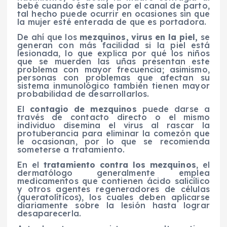
bebé cuando éste sale por el canal de parto,
tal hecho puede ocurrir en ocasiones sin que
la mujer esté enterada de que es portadora.
De ahí que los
mezquinos, virus en la piel,
se
generan con más facilidad si la piel está
lesionada, lo que explica por qué los niños
que se muerden las uñas presentan este
problema con mayor frecuencia; asimismo,
personas con problemas que afectan su
sistema inmunológico también tienen mayor
probabilidad de desarrollarlos.
El
contagio de mezquinos
puede darse a
través de contacto directo o el mismo
individuo disemina el virus al rascar la
protuberancia para eliminar la comezón que
le ocasionan, por lo que se recomienda
someterse a tratamiento.
En el
tratamiento contra los mezquinos
, el
dermatólogo generalmente emplea
medicamentos que contienen ácido salicílico
y otros agentes regeneradores de células
(queratolíticos), los cuales deben aplicarse
diariamente sobre la lesión hasta lograr
desaparecerla.