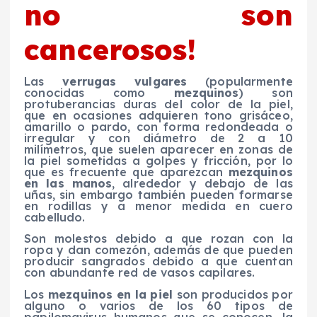
no son
cancerosos!
Las
verrugas vulgares
(popularmente
conocidas como
mezquinos
) son
protuberancias duras del color de la piel,
que en ocasiones adquieren tono grisáceo,
amarillo o pardo, con forma redondeada o
irregular y con diámetro de 2 a 10
milímetros, que suelen aparecer en zonas de
la piel sometidas a golpes y fricción, por lo
que es frecuente que aparezcan
mezquinos
en las manos
, alrededor y debajo de las
uñas, sin embargo también pueden formarse
en rodillas y a menor medida en cuero
cabelludo.
Son molestos debido a que rozan con la
ropa y dan comezón, además de que pueden
producir sangrados debido a que cuentan
con abundante red de vasos capilares.
Los
mezquinos en la piel
son producidos por
alguno o varios de los 60 tipos de
papilomavirus humanos que se conocen, la