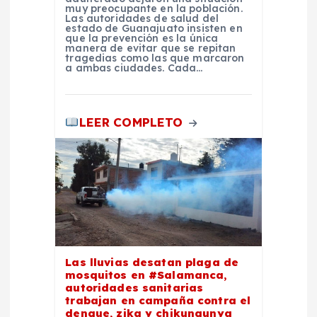
a
muy preocupante en la población.
Las autoridades de salud del
estado de Guanajuato insisten en
que la prevención es la única
d
manera de evitar que se repitan
tragedias como las que marcaron
a ambas ciudades. Cada…
a
s
LEER COMPLETO
Las lluvias desatan plaga de
mosquitos en #Salamanca,
autoridades sanitarias
trabajan en campaña contra el
dengue, zika y chikungunya