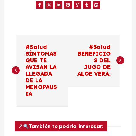
N
#Salud
#Salud
a
SÍNTOMAS
BENEFICIO
QUE TE
S DEL
AVISAN LA
JUGO DE
v
LLEGADA
ALOE VERA.
DE LA
e
MENOPAUS
IA
g
a
c
También te podría interesar: