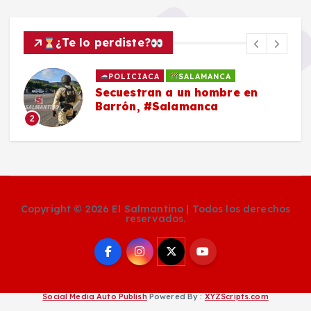
¿Te lo perdiste?
POLICIACA
SALAMANCA
Secuestran a un hombre en
Barrón, #Salamanca
2
Copyright © 2026 El Salmantino | Todos los derechos
reservados.
Social Media Auto Publish
Powered By :
XYZScripts.com