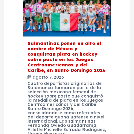
n
d
e
Salmantinas ponen en alto el
e
nombre de México y
conquistan plata en hockey
n
sobre pasto en los Juegos
Centroamericanos y del
Caribe, en Santo Domingo 2026
t
agosto 7, 2026
Cuatro deportistas originarias de
Salamanca formaron parte de la
r
selección mexicana femenil de
hockey sobre pasto que conquistó
la medalla de plata en los Juegos
a
Centroamericanos y del Caribe
Santo Domingo 2026,
consolidándose como referentes
del deporte guanajuatense a nivel
d
internacional. Las salmantinas
Fernanda Oviedo Guadarrama,
Arlette Michelle Estrada Rodríguez,
Naomi Monserrat…