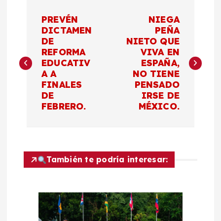
N
PREVÉN
NIEGA
a
DICTAMEN
PEÑA
DE
NIETO QUE
REFORMA
VIVA EN
v
EDUCATIV
ESPAÑA,
A A
NO TIENE
e
FINALES
PENSADO
DE
IRSE DE
g
FEBRERO.
MÉXICO.
a
c
También te podría interesar:
i
ó