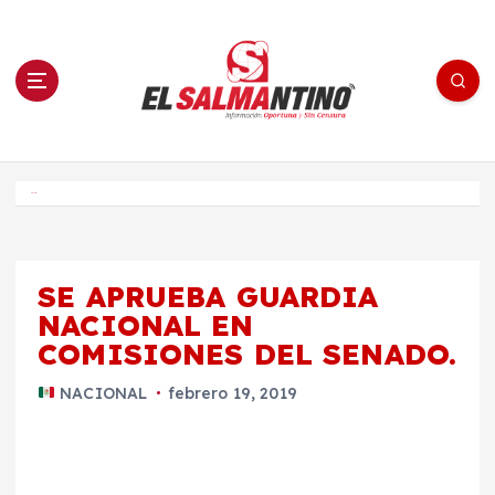
S
a
l
t
a
r
a
l
c
o
El Salmantino - medios/noticias/editorial
n
t
e
Inicio
n
i
d
o
SE APRUEBA GUARDIA
NACIONAL EN
COMISIONES DEL SENADO.
NACIONAL
febrero 19, 2019