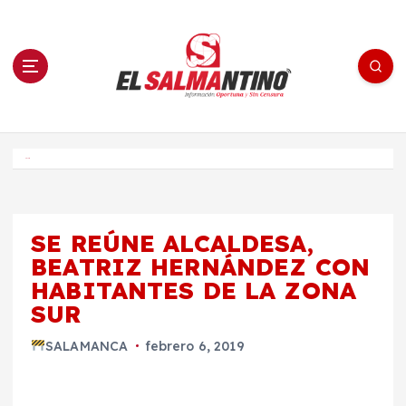
S
a
l
t
a
r
a
l
c
o
El Salmantino - medios/noticias/editorial
n
t
e
Inicio
n
i
d
o
SE REÚNE ALCALDESA,
BEATRIZ HERNÁNDEZ CON
HABITANTES DE LA ZONA
SUR
SALAMANCA
febrero 6, 2019