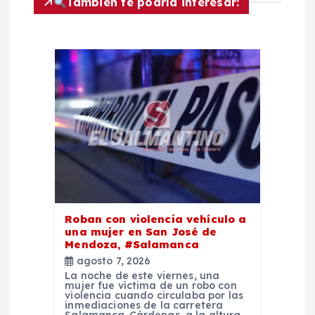
i
También te podría interesar:
ó
n
d
e
e
n
Roban con violencia vehículo a
t
una mujer en San José de
Mendoza, #Salamanca
agosto 7, 2026
r
La noche de este viernes, una
mujer fue víctima de un robo con
violencia cuando circulaba por las
a
inmediaciones de la carretera
Salamanca-Cárdenas, a la altura