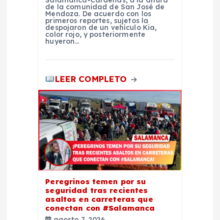
de la comunidad de San José de
d
Mendoza. De acuerdo con los
primeros reportes, sujetos la
despojaron de un vehículo Kia,
color rojo, y posteriormente
a
huyeron…
s
LEER COMPLETO
Peregrinos temen por su
seguridad tras recientes
asaltos en carreteras que
conectan con #Salamanca
agosto 7, 2026