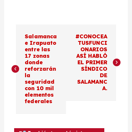
N
Salamanca
#CONOCEA
a
e Irapuato
TUSFUNCI
entre las
ONARIOS
17 zonas
ASÍ HABLÓ
v
donde
EL PRIMER
reforzarán
SÍNDICO
e
la
DE
seguridad
SALAMANC
g
con 10 mil
A.
elementos
a
federales
c