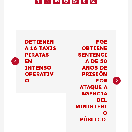
N
DETIENEN
FGE
a
A 16 TAXIS
OBTIENE
PIRATAS
SENTENCI
EN
A DE 50
v
INTENSO
AÑOS DE
OPERATIV
PRISIÓN
e
O.
POR
ATAQUE A
g
AGENCIA
DEL
a
MINISTERI
O
c
PÚBLICO.