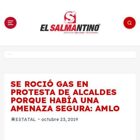
S
a
l
t
a
r
a
l
c
o
El Salmantino - medios/noticias/editorial
n
t
e
Inicio
n
i
d
o
SE ROCIÓ GAS EN
PROTESTA DE ALCALDES
PORQUE HABÍA UNA
AMENAZA SEGURA: AMLO
ESTATAL
octubre 23, 2019