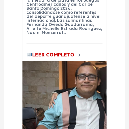
a
la medalla de plata en los Juegos
Centroamericanos y del Caribe
Santo Domingo 2026,
consolidándose como referentes
s
del deporte guanajuatense a nivel
internacional. Las salmantinas
Fernanda Oviedo Guadarrama,
Arlette Michelle Estrada Rodríguez,
Naomi Monserrat…
LEER COMPLETO