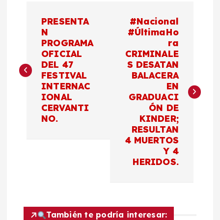
N
PRESENTA
#Nacional
a
N
#ÚltimaHo
PROGRAMA
ra
OFICIAL
CRIMINALE
v
DEL 47
S DESATAN
FESTIVAL
BALACERA
e
INTERNAC
EN
IONAL
GRADUACI
g
CERVANTI
ÓN DE
NO.
KINDER;
a
RESULTAN
4 MUERTOS
c
Y 4
HERIDOS.
i
ó
También te podría interesar: