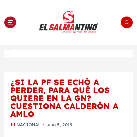
S
a
l
t
a
r
a
l
c
o
El Salmantino - medios/noticias/editorial
n
t
e
Inicio
n
i
d
o
¿SI LA PF SE ECHÓ A
PERDER, PARA QUÉ LOS
QUIERE EN LA GN?
CUESTIONA CALDERÓN A
AMLO
NACIONAL
julio 5, 2019