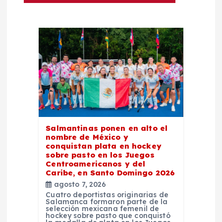
n
d
e
e
n
t
Salmantinas ponen en alto el
nombre de México y
conquistan plata en hockey
r
sobre pasto en los Juegos
Centroamericanos y del
a
Caribe, en Santo Domingo 2026
agosto 7, 2026
Cuatro deportistas originarias de
d
Salamanca formaron parte de la
selección mexicana femenil de
hockey sobre pasto que conquistó