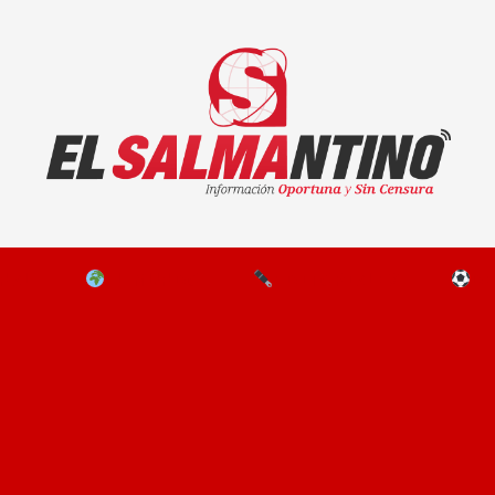
El Salmantino - medios/noticias/editorial
NAL
EL MUNDO
EDITORIALES
D