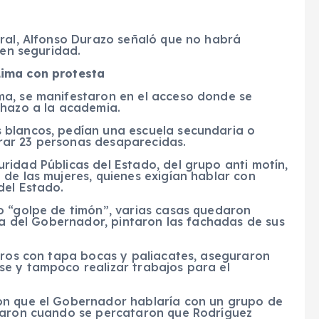
eral, Alfonso Durazo señaló que no habrá
 en seguridad.
Lima con protesta
ma, se manifestaron en el acceso donde se
chazo a la academia.
 blancos, pedían una escuela secundaria o
rar 23 personas desaparecidas.
ridad Públicas del Estado, del grupo anti motín,
de las mujeres, quienes exigían hablar con
del Estado.
o “golpe de timón”, varias casas quedaron
ita del Gobernador, pintaron las fachadas de sus
stros con tapa bocas y paliacates, aseguraron
e y tampoco realizar trabajos para el
on que el Gobernador hablaría con un grupo de
staron cuando se percataron que Rodríguez