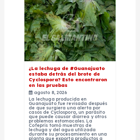
¿La lechuga de #Guanajuato
estaba detrás del brote de
Cyclospora? Esto encontraron
en las pruebas
agosto 8, 2026
La lechuga producida en
Guanajuato fue revisada después
de que surgiera una alerta por
casos de Cyclospora, un parásito
que puede causar diarrea y otros
problemas estomacales. La
Cofepris tomó muestras de
lechuga y del agua utilizada
durante su procesamiento en una
planta que exporta productos a