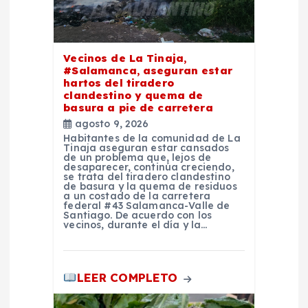
e
n
Vecinos de La Tinaja,
t
#Salamanca, aseguran estar
hartos del tiradero
clandestino y quema de
r
basura a pie de carretera
agosto 9, 2026
a
Habitantes de la comunidad de La
Tinaja aseguran estar cansados
de un problema que, lejos de
d
desaparecer, continúa creciendo,
se trata del tiradero clandestino
de basura y la quema de residuos
a un costado de la carretera
a
federal #43 Salamanca-Valle de
Santiago. De acuerdo con los
vecinos, durante el día y la…
s
LEER COMPLETO