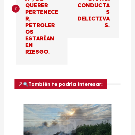
e
QUERER
CONDUCTA
PERTENECE
S
g
R,
DELICTIVA
PETROLER
S.
a
OS
ESTARÍAN
c
EN
RIESGO.
i
ó
También te podría interesar:
n
d
e