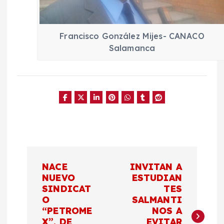
Francisco González Mijes- CANACO
Salamanca
N
NACE
INVITAN A
a
NUEVO
ESTUDIAN
SINDICAT
TES
O
SALMANTI
v
“PETROME
NOS A
X”, DE
EVITAR