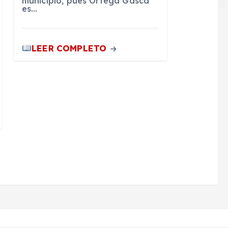
municipio, pues Ortega Gasca
es…
LEER COMPLETO