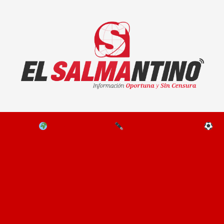
El Salmantino - medios/noticias/editorial
NAL
EL MUNDO
EDITORIALES
D