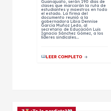
t
Guanajuato, serán 190 días de
clases que marcarán la ruta de
estudiantes y maestros en todo
r
el estado. La firma del
documento reunió a la
gobernadora Libia Dennise
a
García Muñoz Ledo, al
secretario de Educación Luis
Ignacio Sánchez Gómez, a los
líderes sindicales…
d
a
LEER COMPLETO
s