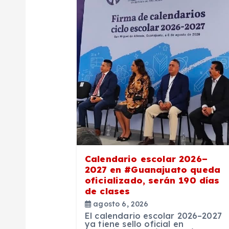
c
i
ó
n
d
e
Calendario escolar 2026–
e
2027 en #Guanajuato queda
oficializado, serán 190 días
de clases
n
agosto 6, 2026
El calendario escolar 2026–2027
ya tiene sello oficial en