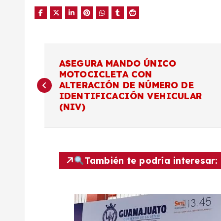
N
ASEGURA MANDO ÚNICO
MOTOCICLETA CON
a
ALTERACIÓN DE NÚMERO DE
IDENTIFICACIÓN VEHICULAR
v
(NIV)
e
g
También te podría interesar:
a